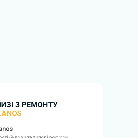
нтажити
книгу з ремонту Chevrolet Lanos
НИЗІ З РЕМОНТУ
LANOS
Lanos
вості будови та типові ресурси