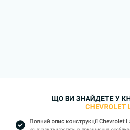
Докладніше про те,
як зава
безкоштовно.
ЩО ВИ ЗНАЙДЕТЕ У К
CHEVROLET 
Повний опис конструкції Chevrolet 
усі вузли та агрегати, їх призначення, особли