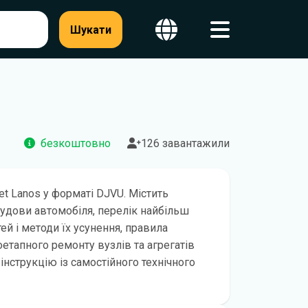
Шукати
безкоштовно
126 завантажили
et Lanos у форматі DJVU. Містить
удови автомобіля, перелік найбільш
й і методи їх усунення, правила
оетапного ремонту вузлів та агрегатів
 інструкцію із самостійного технічного