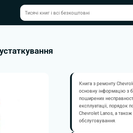
оустаткування
Книга з ремонту Chevrol
основну інформацію з б
поширених несправносте
експлуатації, порядок п
Chevrolet Lanos, а також
обслуговування.