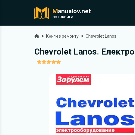
M
anualov.net
ук
автокниги
Головна
Книги з ремонту
Chevrolet Lanos
Chevrolet Lanos. Електр