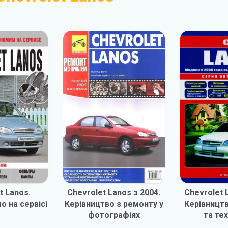
t Lanos.
Chevrolet Lanos з 2004.
Chevrolet 
 на сервісі
Керівництво з ремонту у
Керівницт
фотографіях
та те
обслуг