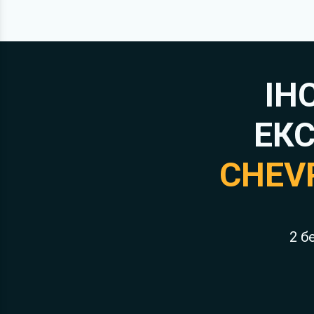
ІН
ЕКС
CHEV
2 б