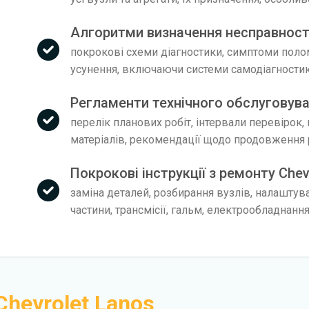
Алгоритми визначення несправносте
покрокові схеми діагностики, симптоми поло
усунення, включаючи системи самодіагности
Регламенти технічного обслуговува
перелік планових робіт, інтервали перевірок,
матеріалів, рекомендації щодо продовження 
Покрокові інструкції з ремонту Chev
заміна деталей, розбирання вузлів, налаштув
частини, трансмісії, гальм, електрообладнанн
Chevrolet Lanos