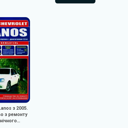
Всі книги
Lanos з 2005.
во з ремонту
хнічного
овування