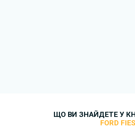
Докладніше про те,
як зава
безкоштовно.
ЩО ВИ ЗНАЙДЕТЕ У К
FORD FIE