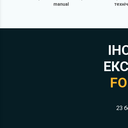
manual
техні
обслугову
ремо
ІН
ЕКС
FO
23 б