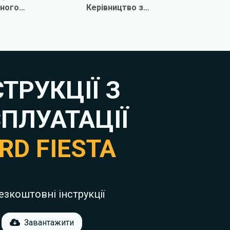
чного
Керівництво з
вання та
технічного
нту
обслуговування та
ремонту
СТРУКЦІЇ З
ПЛУАТАЦІЇ
RD FIESTA
езкоштовні інструкції
Завантажити