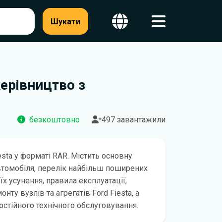
Шукати
керівництво з
безкоштовно
497 завантажили
esta у форматі RAR. Містить основну
втомобіля, перелік найбільш поширених
їх усунення, правила експлуатації,
нту вузлів та агрегатів Ford Fiesta, а
остійного технічного обслуговування.