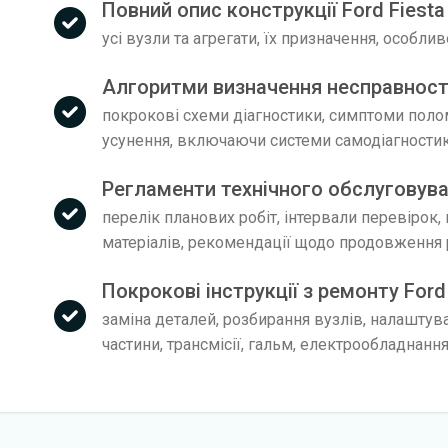
Повний опис конструкції Ford Fiesta
усі вузли та агрегати, їх призначення, особли
Алгоритми визначення несправносте
покрокові схеми діагностики, симптоми поло
усунення, включаючи системи самодіагности
Регламенти технічного обслуговуван
перелік планових робіт, інтервали перевірок,
матеріалів, рекомендації щодо продовження 
Покрокові інструкції з ремонту Ford
заміна деталей, розбирання вузлів, налаштув
частини, трансмісії, гальм, електрообладнанн