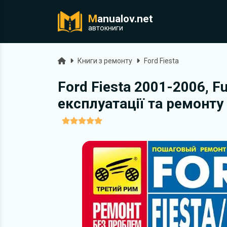
M
anualov.net
ук
автокниги
Головна
Книги з ремонту
Ford Fiesta
Ford Fiesta 2001-2006, F
експлуатації та ремонту