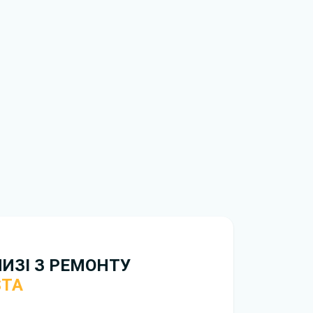
нтажити
книгу з ремонту Ford Fiesta
НИЗІ З РЕМОНТУ
STA