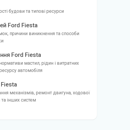
вості будови та типові ресурси
й Ford Fiesta
мок, причини виникнення та способи
ки
ня Ford Fiesta
 нормативи мастил, рідин і витратних
ресурсу автомобіля
 Fiesta
ання механізмів, ремонт двигуна, ходової
я та інших систем