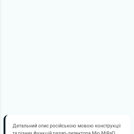
Детальний опис російською мовою конструкції
та різних функцій радар-детектора Mio MiRaD