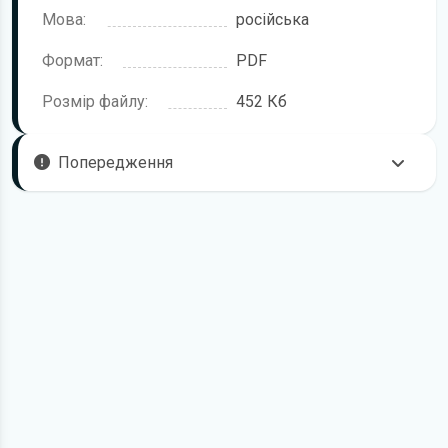
Мова:
російська
Формат:
PDF
Розмір файлу:
452 Кб
Попередження
Щоб правильно та безпечно користуватися цим
пристроєм, рекомендується уважно ознайомитися з цією
інструкцією перед підключенням, першим запуском і
налаштуванням. Посібник підготовлено для моделі
Prestige RD-200 GPS Alligator.
У посібнику можуть описуватися окремі функції,
комплектації або аксесуари, які відсутні саме у вашій
версії пристрою. Це залежить від модифікації, регіону
постачання та конкретної конфігурації.
Для завантаження файлу необхідно перейти за