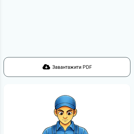
посиланням
Завантажити
, підтвердити ознайомлення
з умовами використання та отримати файл на свій
пристрій. Якщо у вас виникнуть труднощі, скористайтеся
формою
зв'язку
.
Докладніше про те,
як завантажити
інструкцію
безкоштовно.
Завантажити PDF