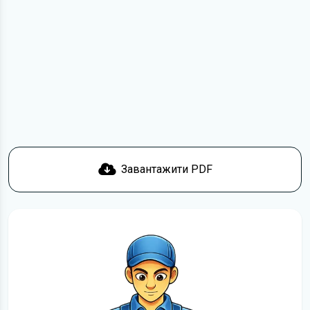
Для завантаження файлу необхідно перейти за
посиланням
Завантажити
, підтвердити ознайомлення
з умовами використання та отримати файл на свій
пристрій. Якщо у вас виникнуть труднощі, скористайтеся
формою
зв'язку
.
Докладніше про те,
як завантажити
інструкцію
безкоштовно.
Завантажити PDF