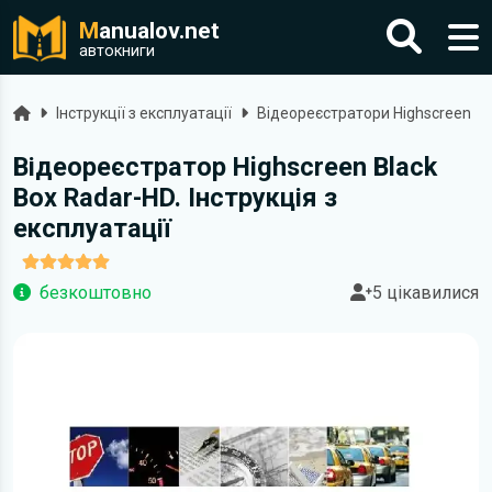
M
anualov.net
автокниги
Головна
Інструкції з експлуатації
Відеореєстратори Highscreen
Відеореєстратор Highscreen Black
Box Radar-HD. Інструкція з
експлуатації
безкоштовно
5 цікавилися