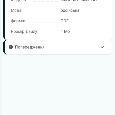
Мова:
російська
Формат:
PDF
Розмір файлу:
1 Мб
Попередження
Щоб правильно та безпечно користуватися цим
пристроєм, рекомендується уважно ознайомитися з цією
інструкцією перед підключенням, першим запуском і
налаштуванням. Посібник підготовлено для моделі
Highscreen Black Box Radar-HD.
У посібнику можуть описуватися окремі функції,
комплектації або аксесуари, які відсутні саме у вашій
версії пристрою. Це залежить від модифікації, регіону
постачання та конкретної конфігурації.