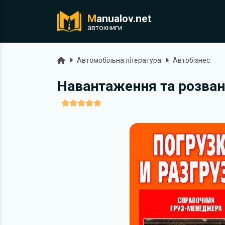
M
anualov.net
ук
автокниги
Головна
Автомобільна література
Автобізнес
Навантаження та розва