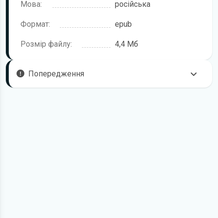
Мова:
російська
Формат:
epub
Розмір файлу:
4,4 Мб
Попередження
Книгу "Міхаель Шумахер. Д. Аллен" ви можете
завантажити безкоштовно. Файл взятий з відкритих
джерел і також відкрито розповсюджується. Проте є ще
одна причина, за якою ми це робимо. Про це детальніше
на наступній сторінці.
Для завантаження файлу необхідно перейти за
посиланням
Завантажити
, підтвердити ознайомлення
з умовами використання та завантажити файл на ваш
пристрій. Ми не обмежуємо швидкість завантаження.
Якщо у вас виникнуть труднощі, скористайтесь формою
зв'язку
. Ми намагатимемося вирішити проблему і