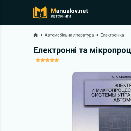
M
anualov.net
ук
автокниги
Головна
Автомобільна література
Електроніка
Електронні та мікропроц