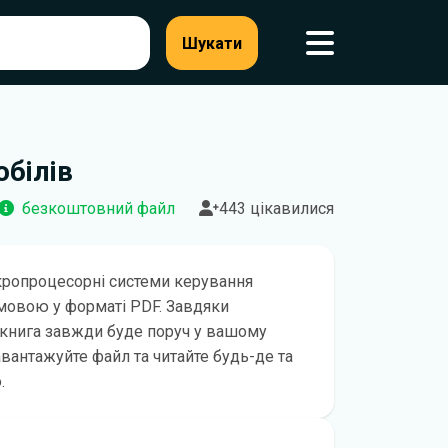
Шукати
обілів
безкоштовний файл
443 цікавилися
ікропроцесорні системи керування
 мовою у форматі PDF. Завдяки
книга завжди буде поруч у вашому
авантажуйте файл та читайте будь-де та
.