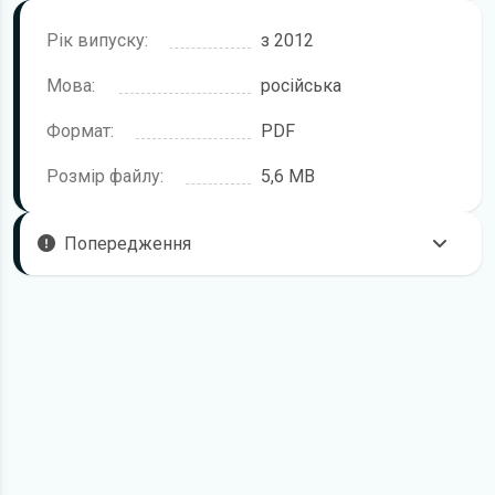
Рік випуску:
з 2012
Мова:
російська
Формат:
PDF
Розмір файлу:
5,6 MB
Попередження
Пам'ятайте, що в комплектацію автомобіля можуть
входити не всі описані в інструкції функції. У посібнику
користувача можливі розбіжності з описом Вашого
конкретного автомобіля, а також ви можете зустріти опис
таких варіантів виконання та такого обладнання, які
відсутні на вашому автомобілі.
У зв'язку з цим просимо брати до уваги, що цей
електронний посібник з експлуатації Skoda Yeti жодною