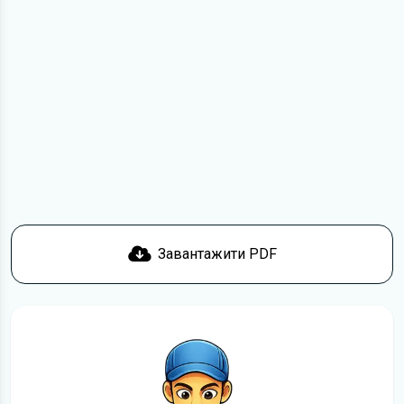
мірою не може замінити його друкований варіант.
Для завантаження файлу необхідно перейти за
посиланням
Завантажити
, підтвердити ознайомлення
з умовами використання та завантажити файл на ваш
пристрій. Ми не обмежуємо швидкість завантаження.
Якщо у вас виникнуть труднощі, скористайтеся формою
зв'язку
. Ми намагатимемося вирішити проблему і
відповісти вам якнайшвидше.
Докладніше про те,
як завантажити
інструкцію з
експлуатації Skoda Yeti безкоштовно.
Завантажити PDF