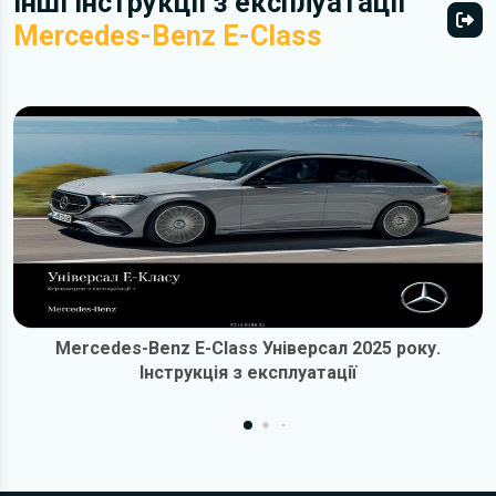
Інші інструкції з експлуатації
Mercedes-Benz E-Class
Всі 
Mercedes-Benz E-Class Універсал 2025 року.
Інструкція з експлуатації