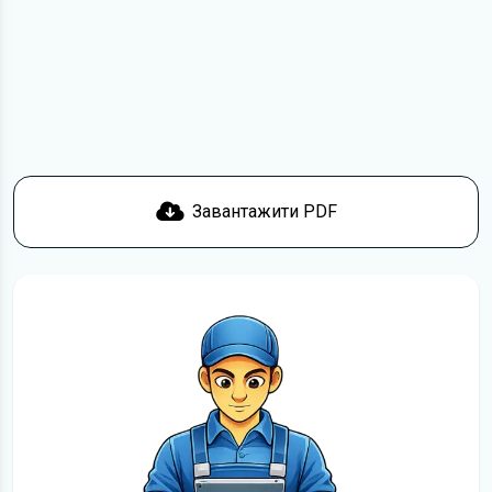
з умовами використання та завантажити файл на ваш
пристрій. Ми не обмежуємо швидкість завантаження.
Якщо у вас виникнуть труднощі, скористайтеся формою
зв'язку
. Ми намагатимемося вирішити проблему і
відповісти вам якнайшвидше.
Докладніше про те,
як завантажити
інструкцію з
експлуатації Mercedes-Benz E-Class безкоштовно.
Завантажити PDF