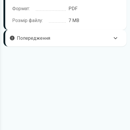
Формат:
PDF
Розмір файлу:
7 MB
Попередження
Пам'ятайте, що в комплектацію автомобіля можуть
входити не всі описані в інструкції функції. У посібнику
користувача можливі розбіжності з описом Вашого
конкретного автомобіля, а також ви можете зустріти опис
таких варіантів виконання та такого обладнання, які
відсутні на вашому автомобілі.
У зв'язку з цим просимо брати до уваги, що цей
електронний посібник з експлуатації Mercedes-Benz E-
Class жодною мірою не може замінити його друкований
варіант.
Для завантаження файлу необхідно перейти за
посиланням
Завантажити
, підтвердити ознайомлення