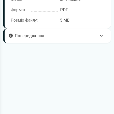
Формат:
PDF
Розмір файлу:
5 MB
Попередження
Пам'ятайте, що в комплектацію автомобіля можуть
входити не всі описані в інструкції функції. У посібнику
користувача можливі розбіжності з описом Вашого
конкретного автомобіля, а також ви можете зустріти опис
таких варіантів виконання та такого обладнання, які
відсутні на вашому автомобілі.
У зв'язку з цим просимо брати до уваги, що цей
електронний посібник з експлуатації Mercedes-Benz E-
Class жодною мірою не може замінити його друкований
варіант.
Для завантаження файлу необхідно перейти за