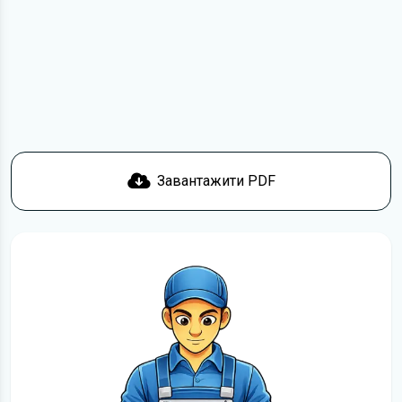
посиланням
Завантажити
, підтвердити ознайомлення
з умовами використання та завантажити файл на ваш
пристрій. Ми не обмежуємо швидкість завантаження.
Якщо у вас виникнуть труднощі, скористайтеся формою
зв'язку
. Ми намагатимемося вирішити проблему і
відповісти вам якнайшвидше.
Докладніше про те,
як завантажити
інструкцію з
експлуатації Mercedes-Benz E-Class безкоштовно.
Завантажити PDF