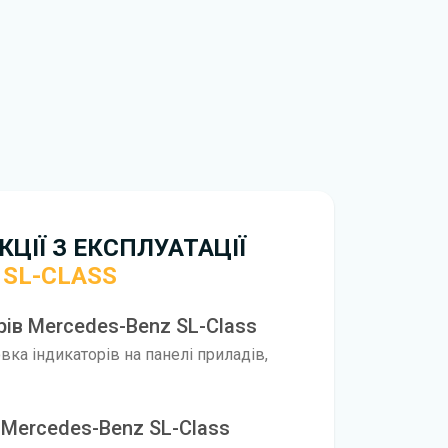
обхідно перейти за посиланням
ти ознайомлення з умовами використання та
истрій. Ми не обмежуємо швидкість
иникнуть труднощі, скористайтеся формою
вирішити проблему і відповісти вам
нтажити
інструкцію з експлуатації Mercedes-
ЦІЇ З ЕКСПЛУАТАЦІЇ
 SL-CLASS
рів Mercedes-Benz SL-Class
ка індикаторів на панелі приладів,
 Mercedes-Benz SL-Class