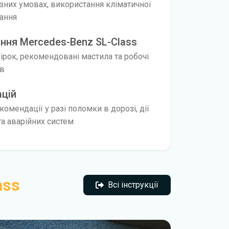
ізних умовах, використання кліматичної
нання
ння Mercedes-Benz SL-Class
вірок, рекомендовані мастила та робочі
ів
ацій
омендації у разі поломки в дорозі, дії
а аварійних систем
ass
Всі інструкції
Всі інструкції