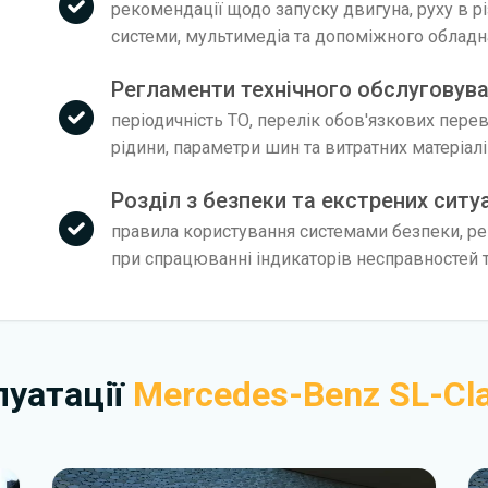
рекомендації щодо запуску двигуна, руху в р
системи, мультимедіа та допоміжного облад
Регламенти технічного обслуговува
періодичність ТО, перелік обов'язкових пере
рідини, параметри шин та витратних матеріал
Розділ з безпеки та екстрених ситу
правила користування системами безпеки, рек
при спрацюванні індикаторів несправностей т
плуатації
Mercedes-Benz SL-Cl