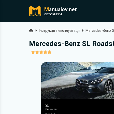
M
anualov.net
ук
автокниги
Головна
Інструкції з експлуатації
Mercedes-Benz S
Mercedes-Benz SL Roadste