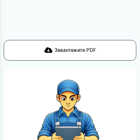
Якщо у вас виникнуть труднощі, скористайтеся формою
зв'язку
. Ми намагатимемося вирішити проблему і
відповісти вам якнайшвидше.
Докладніше про те,
як завантажити
інструкцію з
експлуатації KIA Mohave безкоштовно.
Завантажити PDF