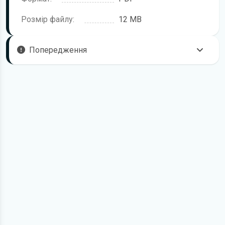
Розмір файлу:
12 MB
Попередження
Пам'ятайте, що в комплектацію автомобіля можуть
входити не всі описані в інструкції функції. У посібнику
користувача можливі розбіжності з описом Вашого
конкретного автомобіля, а також ви можете зустріти опис
таких варіантів виконання та такого обладнання, які
відсутні на вашому автомобілі.
У зв'язку з цим просимо брати до уваги, що цей
електронний посібник з експлуатації KIA Mohave жодною
мірою не може замінити його друкований варіант.
Для завантаження файлу необхідно перейти за
посиланням
Завантажити
, підтвердити ознайомлення
з умовами використання та завантажити файл на ваш
пристрій. Ми не обмежуємо швидкість завантаження.