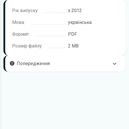
Рік випуску:
з 2012
Мова:
українська
Формат:
PDF
Розмір файлу:
2 MB
Попередження
Пам'ятайте, що в комплектацію автомобіля можуть
входити не всі описані в інструкції функції. У посібнику
користувача можливі розбіжності з описом Вашого
конкретного автомобіля, а також ви можете зустріти опис
таких варіантів виконання та такого обладнання, які
відсутні на вашому автомобілі.
У зв'язку з цим просимо брати до уваги, що цей
електронний посібник з експлуатації Skoda Fabia жодною