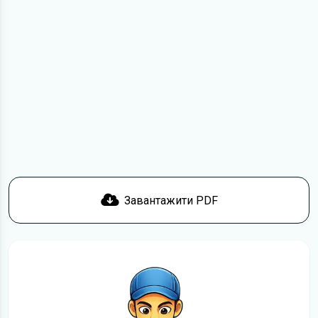
мірою не може замінити його друкований варіант.
Для завантаження файлу необхідно перейти за
посиланням
Завантажити
, підтвердити ознайомлення
з умовами використання та завантажити файл на ваш
пристрій. Ми не обмежуємо швидкість завантаження.
Якщо у вас виникнуть труднощі, скористайтеся формою
зв'язку
. Ми намагатимемося вирішити проблему і
відповісти вам якнайшвидше.
Докладніше про те,
як завантажити
інструкцію з
експлуатації Skoda Fabia безкоштовно.
Завантажити PDF