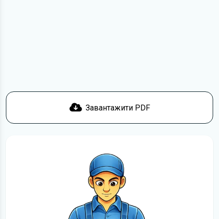
Для завантаження файлу необхідно перейти за
посиланням
Завантажити
, підтвердити ознайомлення
з умовами використання та завантажити файл на ваш
пристрій. Ми не обмежуємо швидкість завантаження.
Якщо у вас виникнуть труднощі, скористайтеся формою
зв'язку
. Ми намагатимемося вирішити проблему і
відповісти вам якнайшвидше.
Докладніше про те,
як завантажити
інструкцію з
експлуатації Mercedes-Benz C-Class безкоштовно.
Завантажити PDF