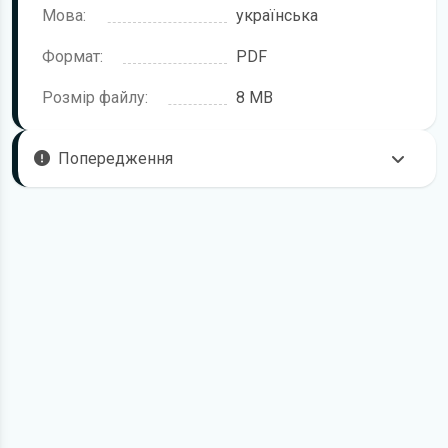
Мова:
українська
Формат:
PDF
Розмір файлу:
8 MB
Попередження
Пам'ятайте, що в комплектацію автомобіля можуть
входити не всі описані в інструкції функції. У посібнику
користувача можливі розбіжності з описом Вашого
конкретного автомобіля, а також ви можете зустріти опис
таких варіантів виконання та такого обладнання, які
відсутні на вашому автомобілі.
У зв'язку з цим просимо брати до уваги, що цей
електронний посібник з експлуатації Mercedes-Benz C-
Class жодною мірою не може замінити його друкований
варіант.