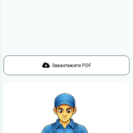
Для завантаження файлу необхідно перейти за
посиланням
Завантажити
, підтвердити ознайомлення
з умовами використання та завантажити файл на ваш
пристрій. Ми не обмежуємо швидкість завантаження.
Якщо у вас виникнуть труднощі, скористайтеся формою
зв'язку
. Ми намагатимемося вирішити проблему і
відповісти вам якнайшвидше.
Докладніше про те,
як завантажити
інструкцію з
експлуатації Mercedes-Benz C-Class безкоштовно.
Завантажити PDF