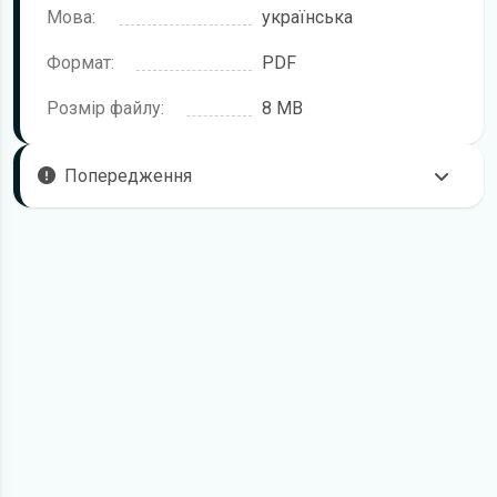
Мова:
українська
Формат:
PDF
Розмір файлу:
8 MB
Попередження
Пам'ятайте, що в комплектацію автомобіля можуть
входити не всі описані в інструкції функції. У посібнику
користувача можливі розбіжності з описом Вашого
конкретного автомобіля, а також ви можете зустріти опис
таких варіантів виконання та такого обладнання, які
відсутні на вашому автомобілі.
У зв'язку з цим просимо брати до уваги, що цей
електронний посібник з експлуатації Mercedes-Benz C-
Class жодною мірою не може замінити його друкований
варіант.