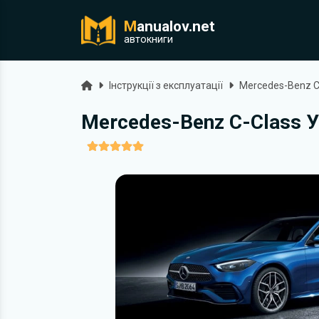
M
anualov.net
ук
автокниги
Головна
Інструкції з експлуатації
Mercedes-Benz C
Mercedes-Benz C-Class Ун