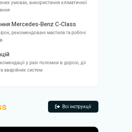
ізних умовах, використання кліматичної
нання
ння Mercedes-Benz C-Class
вірок, рекомендовані мастила та робочі
ів
ацій
омендації у разі поломки в дорозі, дії
а аварійних систем
ss
Всі інструкції
Всі інструкції