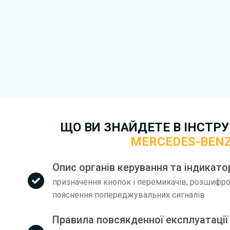
друкований варіант.
Для завантаження файлу не
Завантажити
, підтверди
завантажити файл на ваш пр
завантаження. Якщо у вас в
зв'язку
. Ми намагатимемося 
якнайшвидше.
Докладніше про те,
як зава
Benz C-Class безкоштовно.
ЩО ВИ ЗНАЙДЕТЕ В ІНСТРУК
MERCEDES-BENZ
Опис органів керування та індикато
призначення кнопок і перемикачів, розшифров
пояснення попереджувальних сигналів
Правила повсякденної експлуатації