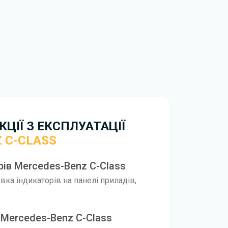
обхідно перейти за посиланням
ти ознайомлення з умовами використання та
истрій. Ми не обмежуємо швидкість
иникнуть труднощі, скористайтеся формою
вирішити проблему і відповісти вам
нтажити
інструкцію з експлуатації Mercedes-
ЦІЇ З ЕКСПЛУАТАЦІЇ
 C-CLASS
рів Mercedes-Benz C-Class
ка індикаторів на панелі приладів,
 Mercedes-Benz C-Class