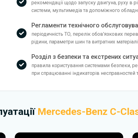
рекомендації щодо запуску двигуна, руху в р
системи, мультимедіа та допоміжного облад
Регламенти технічного обслуговува
періодичність ТО, перелік обов'язкових пере
рідини, параметри шин та витратних матеріал
Розділ з безпеки та екстрених ситу
правила користування системами безпеки, рек
при спрацюванні індикаторів несправностей т
плуатації
Mercedes-Benz C-Cla