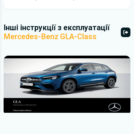
Інші інструкції з експлуатації
Mercedes-Benz GLA-Class
Всі 
Mercedes-Benz GLA 2023 року. Інструкція з
експлуатації