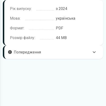
Рік випуску:
з 2024
Мова:
українська
Формат:
PDF
Розмір файлу:
44 MB
Попередження
Пам'ятайте, що в комплектацію автомобіля можуть
входити не всі описані в інструкції функції. У посібнику
користувача можливі розбіжності з описом Вашого
конкретного автомобіля, а також ви можете зустріти опис
таких варіантів виконання та такого обладнання, які
відсутні на вашому автомобілі.
У зв'язку з цим просимо брати до уваги, що цей
електронний посібник з експлуатації Mercedes-Benz GLA-