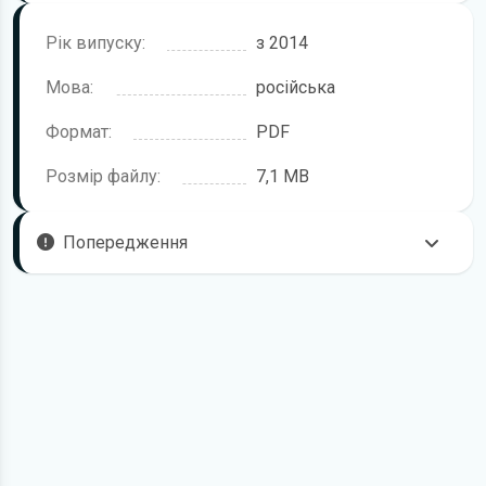
Рік випуску:
з 2014
Мова:
російська
Формат:
PDF
Розмір файлу:
7,1 MB
Попередження
Пам'ятайте, що в комплектацію автомобіля можуть
входити не всі описані в інструкції функції. У посібнику
користувача можливі розбіжності з описом Вашого
конкретного автомобіля, а також ви можете зустріти опис
таких варіантів виконання та такого обладнання, які
відсутні на вашому автомобілі.
У зв'язку з цим просимо брати до уваги, що цей
електронний посібник з експлуатації Fiat Doblo жодною