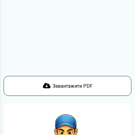
мірою не може замінити його друкований варіант.
Для завантаження файлу необхідно перейти за
посиланням
Завантажити
, підтвердити ознайомлення
з умовами використання та завантажити файл на ваш
пристрій. Ми не обмежуємо швидкість завантаження.
Якщо у вас виникнуть труднощі, скористайтеся формою
зв'язку
. Ми намагатимемося вирішити проблему і
відповісти вам якнайшвидше.
Докладніше про те,
як завантажити
інструкцію з
експлуатації Fiat Doblo безкоштовно.
Завантажити PDF