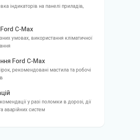
ка індикаторів на панелі приладів,
 Ford C-Max
ізних умовах, використання кліматичної
нання
ння Ford C-Max
вірок, рекомендовані мастила та робочі
ів
ацій
омендації у разі поломки в дорозі, дії
а аварійних систем