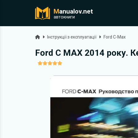
M
anualov.net
ук
автокниги
Головна
Інструкції з експлуатації
Ford C-Max
Ford C MAX 2014 року. К