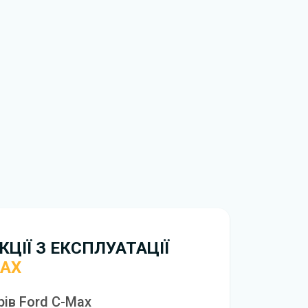
обхідно перейти за посиланням
ти ознайомлення з умовами використання та
истрій. Ми не обмежуємо швидкість
иникнуть труднощі, скористайтеся формою
вирішити проблему і відповісти вам
нтажити
інструкцію з експлуатації Ford C-Max
ЦІЇ З ЕКСПЛУАТАЦІЇ
MAX
рів Ford C-Max