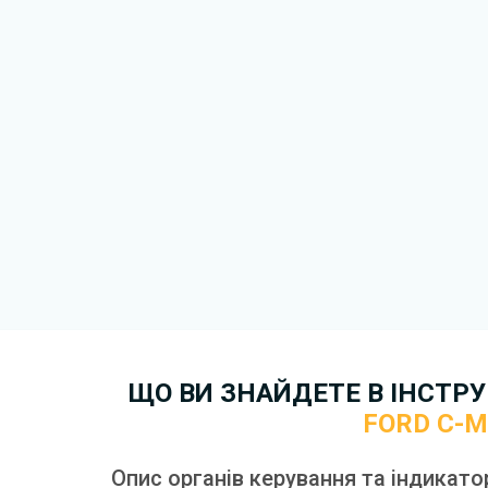
варіант.
Для завантаження файлу не
Завантажити
, підтверди
завантажити файл на ваш пр
завантаження. Якщо у вас в
зв'язку
. Ми намагатимемося 
якнайшвидше.
Докладніше про те,
як зава
безкоштовно.
ЩО ВИ ЗНАЙДЕТЕ В ІНСТРУК
FORD C-
Опис органів керування та індикато