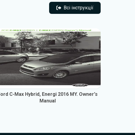
Всі інструкції
Всі інструкції
ord C-Max Hybrid, Energi 2016 MY. Owner's
Ford C-Ma
Manual