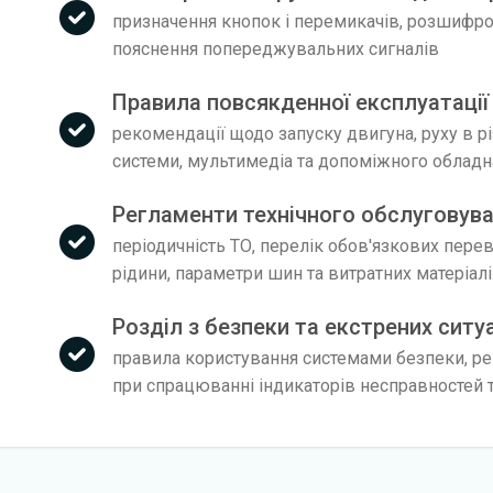
призначення кнопок і перемикачів, розшифров
пояснення попереджувальних сигналів
Правила повсякденної експлуатації
рекомендації щодо запуску двигуна, руху в р
системи, мультимедіа та допоміжного облад
Регламенти технічного обслуговува
періодичність ТО, перелік обов'язкових пере
рідини, параметри шин та витратних матеріал
Розділ з безпеки та екстрених ситу
правила користування системами безпеки, рек
при спрацюванні індикаторів несправностей т