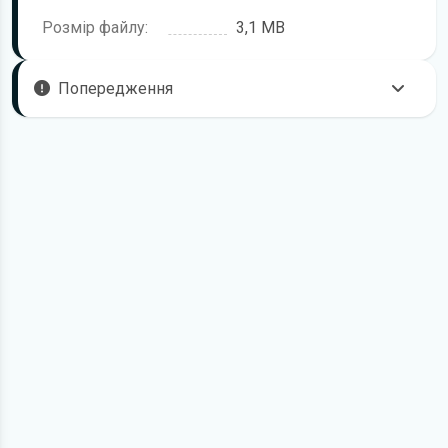
Розмір файлу:
3,1 MB
Попередження
Пам'ятайте, що в комплектацію автомобіля можуть
входити не всі описані в інструкції функції. У посібнику
користувача можливі розбіжності з описом Вашого
конкретного автомобіля, а також ви можете зустріти опис
таких варіантів виконання та такого обладнання, які
відсутні на вашому автомобілі.
У зв'язку з цим просимо брати до уваги, що цей
електронний посібник з експлуатації Skoda жодною
мірою не може замінити його друкований варіант.
Для завантаження файлу необхідно перейти за
посиланням
Завантажити
, підтвердити ознайомлення
з умовами використання та завантажити файл на ваш
пристрій. Ми не обмежуємо швидкість завантаження.
Якщо у вас виникнуть труднощі, скористайтеся формою