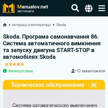
M
anualov.net
автокниги
Головна
Інструкції з експлуатації
Skoda
Skoda. Програма самонавчання 86.
Система автоматичного вимкнення
та запуску двигуна START-STOP в
автомобілях Skoda
безкоштовно
10 завантажили