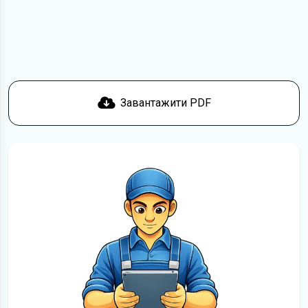
зв'язку
. Ми намагатимемося вирішити проблему і
відповісти вам якнайшвидше.
Докладніше про те,
як завантажити
інструкцію з
експлуатації Skoda безкоштовно.
Завантажити PDF