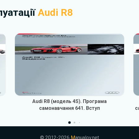
плуатації
Audi R8
Audi R8 (модель 4S). Програма
самонавчання 641. Вступ
с
© 2012-2026
M
anualov.net