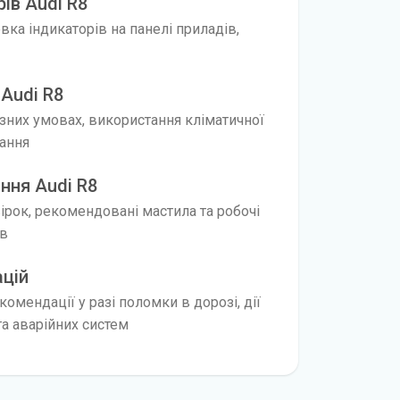
ів Audi R8
ка індикаторів на панелі приладів,
Audi R8
ізних умовах, використання кліматичної
нання
ння Audi R8
вірок, рекомендовані мастила та робочі
ів
ацій
омендації у разі поломки в дорозі, дії
а аварійних систем