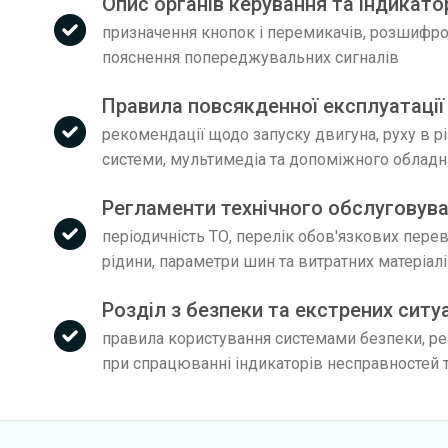
Опис органів керування та індикатор
призначення кнопок і перемикачів, розшифров
пояснення попереджувальних сигналів
Правила повсякденної експлуатації 
рекомендації щодо запуску двигуна, руху в р
системи, мультимедіа та допоміжного облад
Регламенти технічного обслуговува
періодичність ТО, перелік обов'язкових пере
рідини, параметри шин та витратних матеріал
Розділ з безпеки та екстрених ситу
правила користування системами безпеки, рек
при спрацюванні індикаторів несправностей т