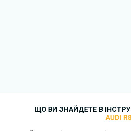
варіант.
Для завантаження файлу не
Завантажити
, підтверди
завантажити файл на ваш пр
завантаження. Якщо у вас в
зв'язку
. Ми намагатимемося 
якнайшвидше.
Докладніше про те,
як зава
безкоштовно.
ЩО ВИ ЗНАЙДЕТЕ В ІНСТРУК
AUDI R