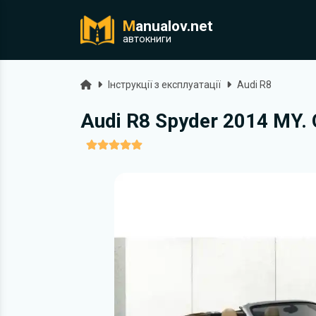
M
anualov.net
ук
автокниги
Головна
Інструкції з експлуатації
Audi R8
Audi R8 Spyder 2014 MY. 