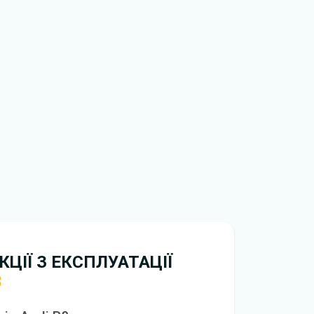
обхідно перейти за посиланням
ти ознайомлення з умовами використання та
истрій. Ми не обмежуємо швидкість
иникнуть труднощі, скористайтеся формою
вирішити проблему і відповісти вам
нтажити
інструкцію з експлуатації Audi R8
ЦІЇ З ЕКСПЛУАТАЦІЇ
8