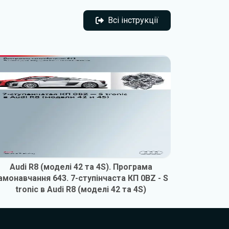
Всі інструкції
Всі інструкції
Audi R8 (моделі 42 та 4S). Програма
Audi R8
амонавчання 643. 7-ступінчаста КП 0BZ - S
tronic в Audi R8 (моделі 42 та 4S)