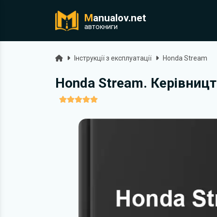
M
anualov.net
ук
автокниги
Головна
Інструкції з експлуатації
Honda Stream
Honda Stream. Керівницт