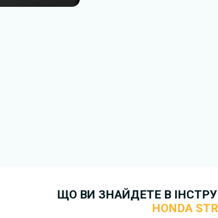
Завантажити
, підтверди
завантажити файл на ваш пр
завантаження. Якщо у вас в
зв'язку
. Ми намагатимемося 
якнайшвидше.
Докладніше про те,
як зава
безкоштовно.
ЩО ВИ ЗНАЙДЕТЕ В ІНСТРУК
HONDA ST