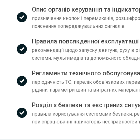
Опис органів керування та індикато
призначення кнопок і перемикачів, розшифров
пояснення попереджувальних сигналів
Правила повсякденної експлуатації
рекомендації щодо запуску двигуна, руху в р
системи, мультимедіа та допоміжного облад
Регламенти технічного обслуговув
періодичність ТО, перелік обов'язкових пере
рідини, параметри шин та витратних матеріал
Розділ з безпеки та екстрених ситу
правила користування системами безпеки, рек
при спрацюванні індикаторів несправностей т