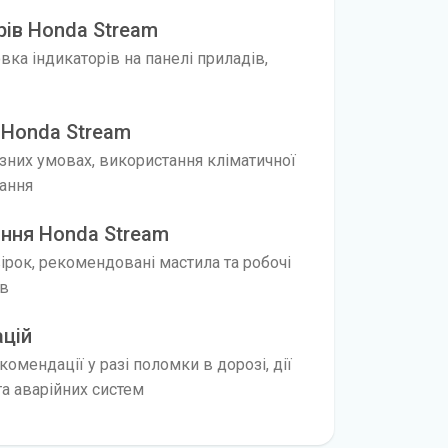
рів Honda Stream
ка індикаторів на панелі приладів,
 Honda Stream
ізних умовах, використання кліматичної
нання
ання Honda Stream
вірок, рекомендовані мастила та робочі
ів
ацій
омендації у разі поломки в дорозі, дії
а аварійних систем