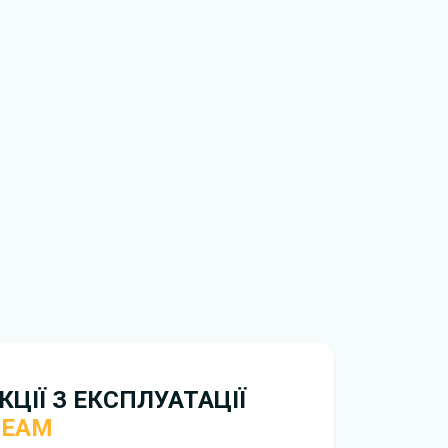
ти ознайомлення з умовами використання та
истрій. Ми не обмежуємо швидкість
иникнуть труднощі, скористайтеся формою
вирішити проблему і відповісти вам
нтажити
інструкцію з експлуатації Honda Stream
ЦІЇ З ЕКСПЛУАТАЦІЇ
REAM