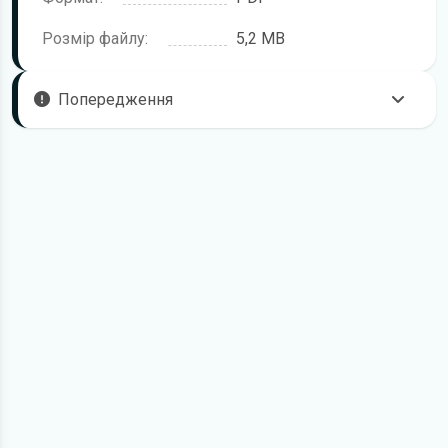
Розмір файлу:
5,2 MB
Попередження
Пам'ятайте, що в комплектацію автомобіля можуть
входити не всі описані в інструкції функції. У посібнику
користувача можливі розбіжності з описом Вашого
конкретного автомобіля, а також ви можете зустріти опис
таких варіантів виконання та такого обладнання, які
відсутні на вашому автомобілі.
У зв'язку з цим просимо брати до уваги, що цей
електронний посібник з експлуатації Honda Crosstour
жодною мірою не може замінити його друкований
варіант.
Для завантаження файлу необхідно перейти за
посиланням
Завантажити
, підтвердити ознайомлення
з умовами використання та завантажити файл на ваш