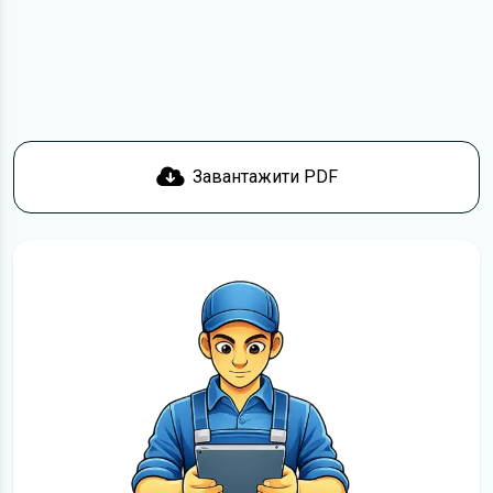
пристрій. Ми не обмежуємо швидкість завантаження.
Якщо у вас виникнуть труднощі, скористайтеся формою
зв'язку
. Ми намагатимемося вирішити проблему і
відповісти вам якнайшвидше.
Докладніше про те,
як завантажити
інструкцію з
експлуатації Honda Crosstour безкоштовно.
Завантажити PDF