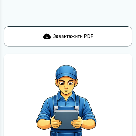
відповісти вам якнайшвидше.
Докладніше про те,
як завантажити
інструкцію з
експлуатації KIA Picanto безкоштовно.
Завантажити PDF