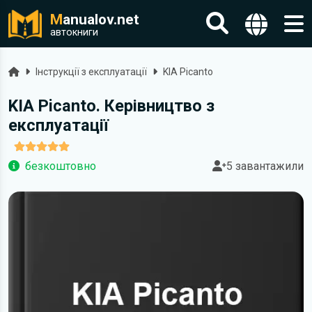
M
anualov.net
автокниги
Головна
Інструкції з експлуатації
KIA Picanto
KIA Picanto. Керівництво з
експлуатації
безкоштовно
5 завантажили