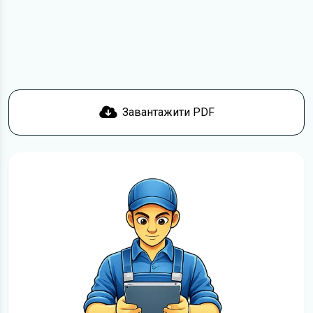
Якщо у вас виникнуть труднощі, скористайтеся формою
зв'язку
. Ми намагатимемося вирішити проблему і
відповісти вам якнайшвидше.
Докладніше про те,
як завантажити
інструкцію з
експлуатації KIA Cerato безкоштовно.
Завантажити PDF