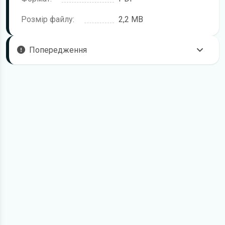
Розмір файлу:
2,2 MB
Попередження
Пам'ятайте, що в комплектацію автомобіля можуть
входити не всі описані в інструкції функції. У посібнику
користувача можливі розбіжності з описом Вашого
конкретного автомобіля, а також ви можете зустріти опис
таких варіантів виконання та такого обладнання, які
відсутні на вашому автомобілі.
У зв'язку з цим просимо брати до уваги, що цей
електронний посібник з експлуатації KIA Cerato жодною
мірою не може замінити його друкований варіант.
Для завантаження файлу необхідно перейти за
посиланням
Завантажити
, підтвердити ознайомлення
з умовами використання та завантажити файл на ваш
пристрій. Ми не обмежуємо швидкість завантаження.