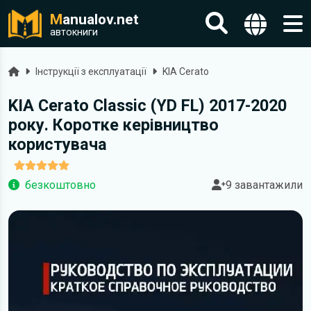
M
anualov.net
автокниги
Головна
Інструкції з експлуатації
KIA Cerato
KIA Cerato Classic (YD FL) 2017-2020
року. Коротке керівництво
користувача
безкоштовно
9 завантажили