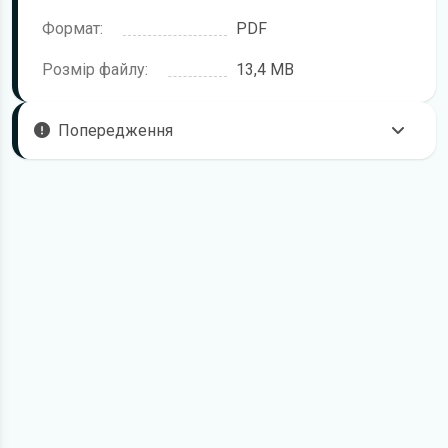
Формат:
PDF
Розмір файлу:
13,4 MB
Попередження
Пам'ятайте, що в комплектацію автомобіля можуть
входити не всі описані в інструкції функції. У посібнику
користувача можливі розбіжності з описом Вашого
конкретного автомобіля, а також ви можете зустріти опис
таких варіантів виконання та такого обладнання, які
відсутні на вашому автомобілі.
У зв'язку з цим просимо брати до уваги, що цей
електронний посібник з експлуатації Peugeot Expert
жодною мірою не може замінити його друкований
варіант.
Для завантаження файлу необхідно перейти за
посиланням
Завантажити
, підтвердити ознайомлення