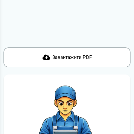
з умовами використання та завантажити файл на ваш
пристрій. Ми не обмежуємо швидкість завантаження.
Якщо у вас виникнуть труднощі, скористайтеся формою
зв'язку
. Ми намагатимемося вирішити проблему і
відповісти вам якнайшвидше.
Докладніше про те,
як завантажити
інструкцію з
експлуатації Peugeot Expert безкоштовно.
Завантажити PDF