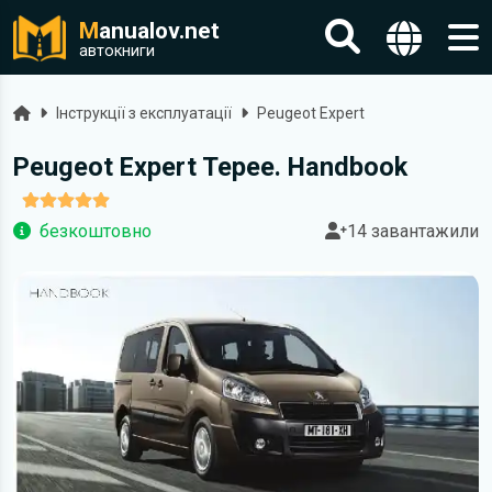
M
anualov.net
автокниги
Головна
Інструкції з експлуатації
Peugeot Expert
Peugeot Expert Tepee. Handbook
безкоштовно
14 завантажили