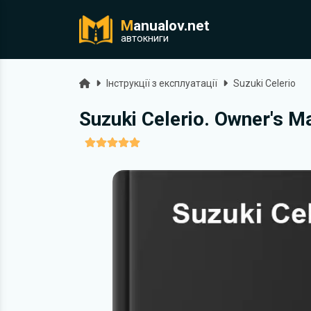
M
anualov.net
ук
автокниги
Головна
Інструкції з експлуатації
Suzuki Celerio
Suzuki Celerio. Owner's M