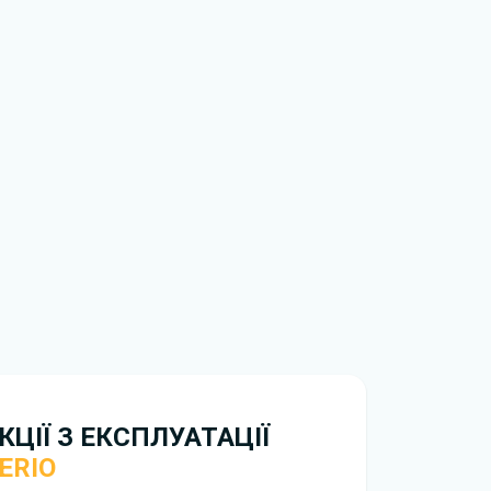
ти ознайомлення з умовами використання та
истрій. Ми не обмежуємо швидкість
иникнуть труднощі, скористайтеся формою
вирішити проблему і відповісти вам
нтажити
інструкцію з експлуатації Suzuki Celerio
ЦІЇ З ЕКСПЛУАТАЦІЇ
ERIO