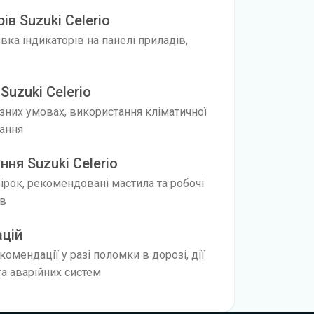
ів Suzuki Celerio
ка індикаторів на панелі приладів,
Suzuki Celerio
ізних умовах, використання кліматичної
нання
ня Suzuki Celerio
вірок, рекомендовані мастила та робочі
ів
ацій
омендації у разі поломки в дорозі, дії
а аварійних систем