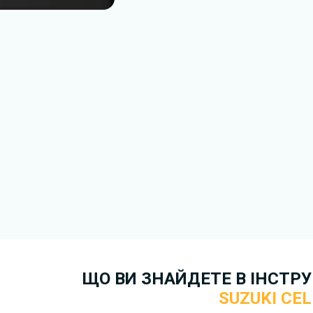
Завантажити
, підтверди
завантажити файл на ваш пр
завантаження. Якщо у вас в
зв'язку
. Ми намагатимемося 
якнайшвидше.
Докладніше про те,
як зава
безкоштовно.
ЩО ВИ ЗНАЙДЕТЕ В ІНСТРУК
SUZUKI CEL