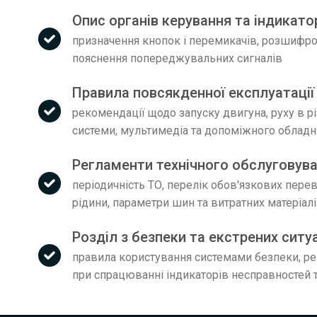
Опис органів керування та індикатор
призначення кнопок і перемикачів, розшифров
пояснення попереджувальних сигналів
Правила повсякденної експлуатації 
рекомендації щодо запуску двигуна, руху в р
системи, мультимедіа та допоміжного облад
Регламенти технічного обслуговуван
періодичність ТО, перелік обов'язкових пере
рідини, параметри шин та витратних матеріал
Розділ з безпеки та екстрених ситу
правила користування системами безпеки, рек
при спрацюванні індикаторів несправностей т