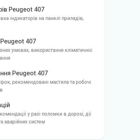
рів Peugeot 407
ка індикаторів на панелі приладів,
 Peugeot 407
ізних умовах, використання кліматичної
нання
ння Peugeot 407
вірок, рекомендовані мастила та робочі
ів
ацій
омендації у разі поломки в дорозі, дії
а аварійних систем