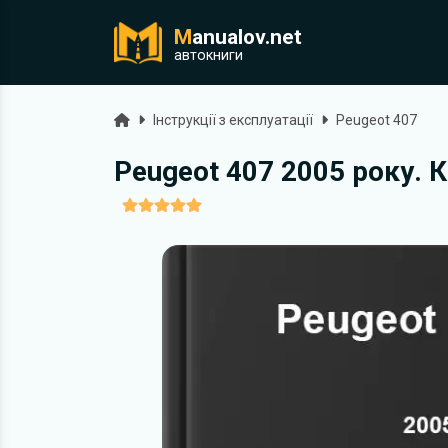
M
anualov.net
ук
автокниги
Головна
Інструкції з експлуатації
Peugeot 407
Peugeot 407 2005 року. 