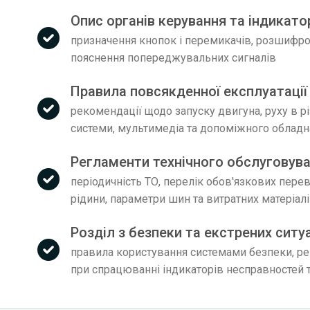
Опис органів керування та індикато
призначення кнопок і перемикачів, розшифров
пояснення попереджувальних сигналів
Правила повсякденної експлуатації
рекомендації щодо запуску двигуна, руху в р
системи, мультимедіа та допоміжного облад
Регламенти технічного обслуговува
періодичність ТО, перелік обов'язкових пере
рідини, параметри шин та витратних матеріал
Розділ з безпеки та екстрених ситу
правила користування системами безпеки, рек
при спрацюванні індикаторів несправностей т