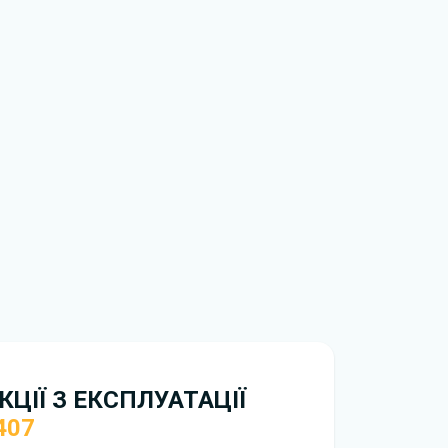
обхідно перейти за посиланням
ти ознайомлення з умовами використання та
истрій. Ми не обмежуємо швидкість
иникнуть труднощі, скористайтеся формою
вирішити проблему і відповісти вам
нтажити
інструкцію з експлуатації Peugeot 407
ЦІЇ З ЕКСПЛУАТАЦІЇ
407