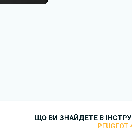
варіант.
Для завантаження файлу не
Завантажити
, підтверди
завантажити файл на ваш пр
завантаження. Якщо у вас в
зв'язку
. Ми намагатимемося 
якнайшвидше.
Докладніше про те,
як зава
безкоштовно.
ЩО ВИ ЗНАЙДЕТЕ В ІНСТРУК
PEUGEOT 