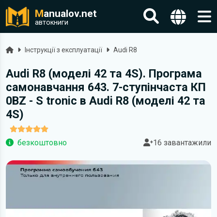
M
anualov.net
автокниги
Головна
Інструкції з експлуатації
Audi R8
Audi R8 (моделі 42 та 4S). Програма
самонавчання 643. 7-ступінчаста КП
0BZ - S tronic в Audi R8 (моделі 42 та
4S)
безкоштовно
16 завантажили