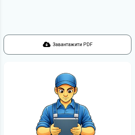
зв'язку
. Ми намагатимемося вирішити проблему і
відповісти вам якнайшвидше.
Докладніше про те,
як завантажити
інструкцію з
експлуатації Audi R8 безкоштовно.
Завантажити PDF