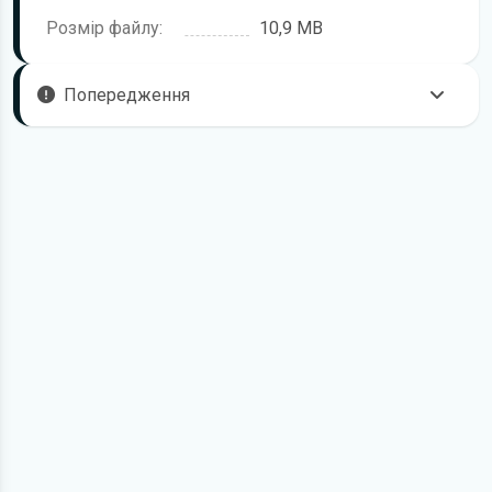
Розмір файлу:
10,9 MB
Попередження
Пам'ятайте, що в комплектацію автомобіля можуть
входити не всі описані в інструкції функції. У посібнику
користувача можливі розбіжності з описом Вашого
конкретного автомобіля, а також ви можете зустріти опис
таких варіантів виконання та такого обладнання, які
відсутні на вашому автомобілі.
У зв'язку з цим просимо брати до уваги, що цей
електронний посібник з експлуатації Audi R8 жодною
мірою не може замінити його друкований варіант.
Для завантаження файлу необхідно перейти за
посиланням
Завантажити
, підтвердити ознайомлення
з умовами використання та завантажити файл на ваш
пристрій. Ми не обмежуємо швидкість завантаження.
Якщо у вас виникнуть труднощі, скористайтеся формою