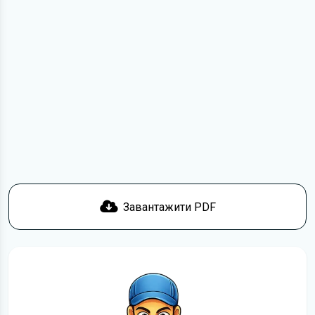
електронний посібник з експлуатації Opel Cascada
жодною мірою не може замінити його друкований
варіант.
Для завантаження файлу необхідно перейти за
посиланням
Завантажити
, підтвердити ознайомлення
з умовами використання та завантажити файл на ваш
пристрій. Ми не обмежуємо швидкість завантаження.
Якщо у вас виникнуть труднощі, скористайтеся формою
зв'язку
. Ми намагатимемося вирішити проблему і
відповісти вам якнайшвидше.
Докладніше про те,
як завантажити
інструкцію з
експлуатації Opel Cascada безкоштовно.
Завантажити PDF