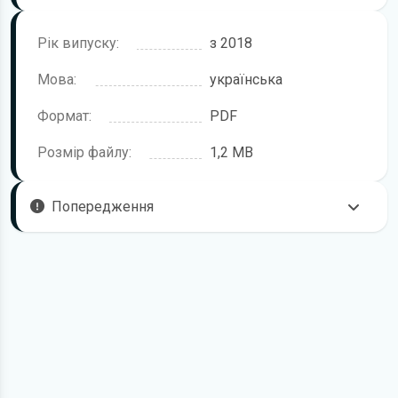
Рік випуску:
з 2018
Мова:
українська
Формат:
PDF
Розмір файлу:
1,2 MB
Попередження
Пам'ятайте, що в комплектацію автомобіля можуть
входити не всі описані в інструкції функції. У посібнику
користувача можливі розбіжності з описом Вашого
конкретного автомобіля, а також ви можете зустріти опис
таких варіантів виконання та такого обладнання, які
відсутні на вашому автомобілі.
У зв'язку з цим просимо брати до уваги, що цей