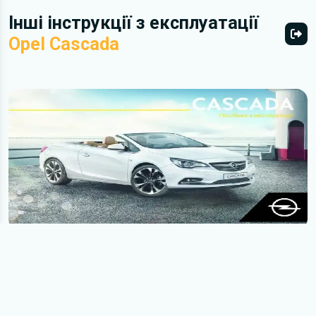
Інші інструкції з експлуатації
Opel Cascada
Всі 
Opel Cascada 2019 року. Керівництво з експлуатації