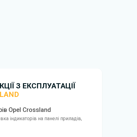
d жодною мірою не може замінити його
обхідно перейти за посиланням
ти ознайомлення з умовами використання та
истрій. Ми не обмежуємо швидкість
иникнуть труднощі, скористайтеся формою
вирішити проблему і відповісти вам
нтажити
інструкцію з експлуатації Opel Crossland
ЦІЇ З ЕКСПЛУАТАЦІЇ
SLAND
ів Opel Crossland
ка індикаторів на панелі приладів,