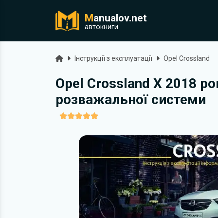
M
anualov.net
ук
автокниги
Головна
Інструкції з експлуатації
Opel Crossland
Opel Crossland X 2018 ро
розважальної системи