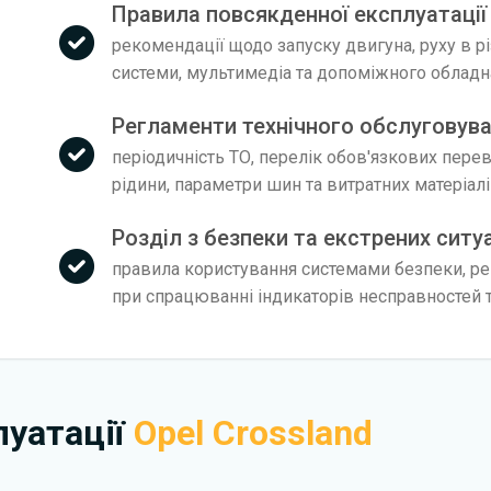
Правила повсякденної експлуатації 
рекомендації щодо запуску двигуна, руху в р
системи, мультимедіа та допоміжного облад
Регламенти технічного обслуговува
періодичність ТО, перелік обов'язкових пере
рідини, параметри шин та витратних матеріал
Розділ з безпеки та екстрених ситу
правила користування системами безпеки, рек
при спрацюванні індикаторів несправностей т
плуатації
Opel Crossland