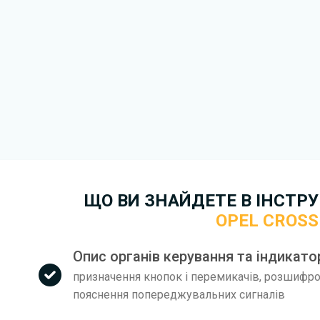
експлуатації Opel Crosslan
друкований варіант.
Для завантаження файлу не
Завантажити
, підтверди
завантажити файл на ваш пр
завантаження. Якщо у вас в
зв'язку
. Ми намагатимемося 
якнайшвидше.
Докладніше про те,
як зава
безкоштовно.
ЩО ВИ ЗНАЙДЕТЕ В ІНСТРУК
OPEL CROS
Опис органів керування та індикатор
призначення кнопок і перемикачів, розшифров
пояснення попереджувальних сигналів