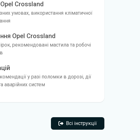
Opel Crossland
ізних умовах, використання кліматичної
нання
ння Opel Crossland
вірок, рекомендовані мастила та робочі
ів
ацій
омендації у разі поломки в дорозі, дії
а аварійних систем
Всі інструкції
Всі інструкції