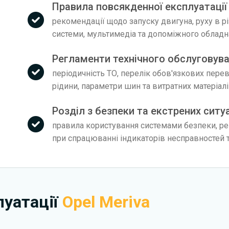
Правила повсякденної експлуатації 
рекомендації щодо запуску двигуна, руху в р
системи, мультимедіа та допоміжного облад
Регламенти технічного обслуговува
періодичність ТО, перелік обов'язкових пере
рідини, параметри шин та витратних матеріал
Розділ з безпеки та екстрених ситу
правила користування системами безпеки, рек
при спрацюванні індикаторів несправностей т
плуатації
Opel Meriva