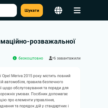
Шукати
формаційно-розважальної
безкоштовно
6 завантажили
ії Opel Meriva 2015 року містить повний
цій автомобіля, правила безпечного
ї щодо обслуговування та поради для
дорожніх умовах. Посібник допомагає
цію про елементи управління,
днання та порядок дій у стандартних і