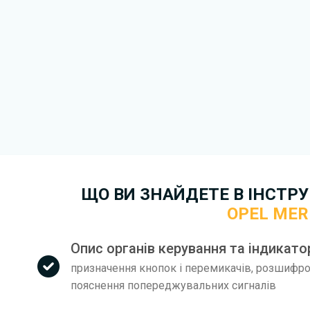
експлуатації Opel Meriva ж
варіант.
Для завантаження файлу не
Завантажити
, підтверди
завантажити файл на ваш пр
завантаження. Якщо у вас в
зв'язку
. Ми намагатимемося 
якнайшвидше.
Докладніше про те,
як зава
безкоштовно.
ЩО ВИ ЗНАЙДЕТЕ В ІНСТРУК
OPEL MER
Опис органів керування та індикатор
призначення кнопок і перемикачів, розшифров
пояснення попереджувальних сигналів