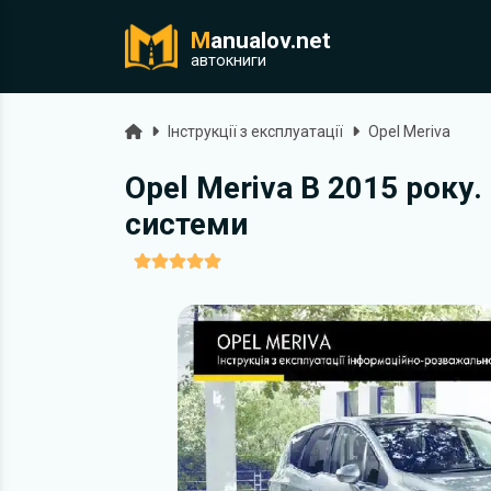
M
anualov.net
ук
автокниги
Головна
Інструкції з експлуатації
Opel Meriva
Opel Meriva B 2015 року
системи