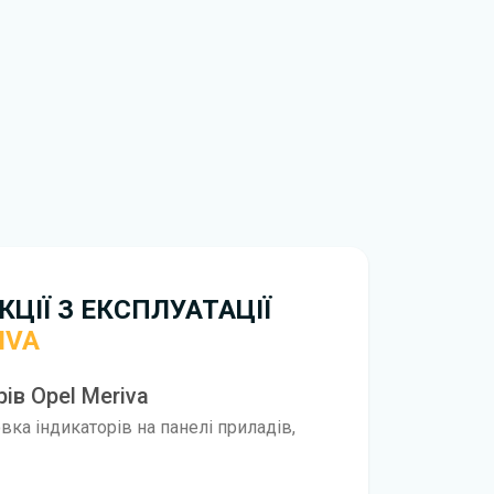
одною мірою не може замінити його друкований
обхідно перейти за посиланням
ти ознайомлення з умовами використання та
истрій. Ми не обмежуємо швидкість
иникнуть труднощі, скористайтеся формою
вирішити проблему і відповісти вам
нтажити
інструкцію з експлуатації Opel Meriva
ЦІЇ З ЕКСПЛУАТАЦІЇ
IVA
ів Opel Meriva
ка індикаторів на панелі приладів,