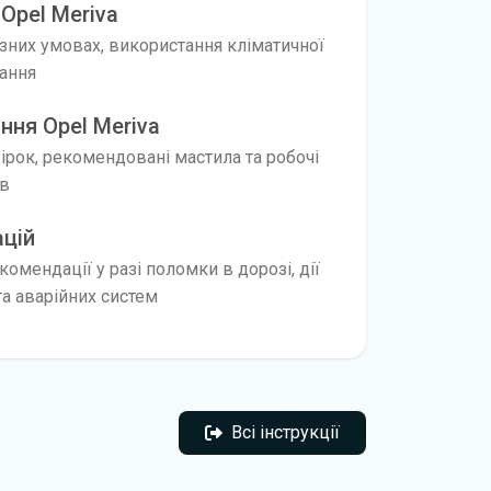
Opel Meriva
ізних умовах, використання кліматичної
нання
ння Opel Meriva
вірок, рекомендовані мастила та робочі
ів
ацій
омендації у разі поломки в дорозі, дії
а аварійних систем
Всі інструкції
Всі інструкції