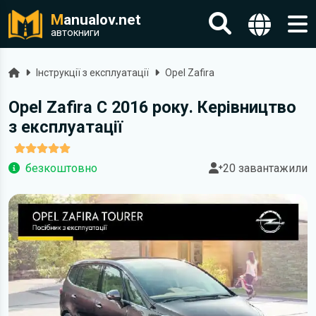
M
anualov.net
автокниги
Головна
Інструкції з експлуатації
Opel Zafira
Opel Zafira C 2016 року. Керівництво
з експлуатації
безкоштовно
20 завантажили