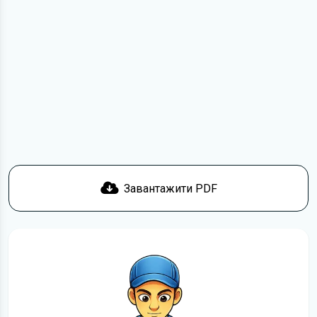
Для завантаження файлу необхідно перейти за
посиланням
Завантажити
, підтвердити ознайомлення
з умовами використання та завантажити файл на ваш
пристрій. Ми не обмежуємо швидкість завантаження.
Якщо у вас виникнуть труднощі, скористайтеся формою
зв'язку
. Ми намагатимемося вирішити проблему і
відповісти вам якнайшвидше.
Докладніше про те,
як завантажити
інструкцію з
експлуатації Opel Zafira безкоштовно.
Завантажити PDF