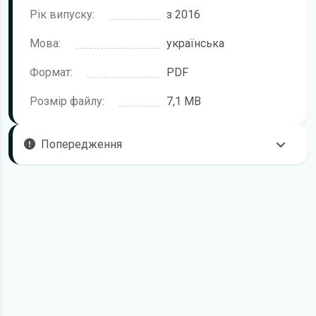
Рік випуску:
з 2016
Мова:
українська
Формат:
PDF
Розмір файлу:
7,1 MB
Попередження
Пам'ятайте, що в комплектацію автомобіля можуть
входити не всі описані в інструкції функції. У посібнику
користувача можливі розбіжності з описом Вашого
конкретного автомобіля, а також ви можете зустріти опис
таких варіантів виконання та такого обладнання, які
відсутні на вашому автомобілі.
У зв'язку з цим просимо брати до уваги, що цей
електронний посібник з експлуатації Opel Zafira жодною
мірою не може замінити його друкований варіант.