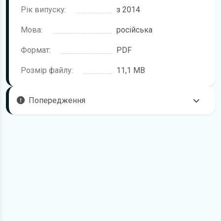
Рік випуску:
з 2014
Мова:
російська
Формат:
PDF
Розмір файлу:
11,1 MB
Попередження
Пам'ятайте, що в комплектацію автомобіля можуть
входити не всі описані в інструкції функції. У посібнику
користувача можливі розбіжності з описом Вашого
конкретного автомобіля, а також ви можете зустріти опис
таких варіантів виконання та такого обладнання, які
відсутні на вашому автомобілі.
У зв'язку з цим просимо брати до уваги, що цей
електронний посібник з експлуатації Citroen C4 жодною
мірою не може замінити його друкований варіант.