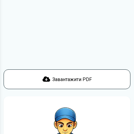
Для завантаження файлу необхідно перейти за
посиланням
Завантажити
, підтвердити ознайомлення
з умовами використання та завантажити файл на ваш
пристрій. Ми не обмежуємо швидкість завантаження.
Якщо у вас виникнуть труднощі, скористайтеся формою
зв'язку
. Ми намагатимемося вирішити проблему і
відповісти вам якнайшвидше.
Докладніше про те,
як завантажити
інструкцію з
експлуатації Citroen C4 безкоштовно.
Завантажити PDF