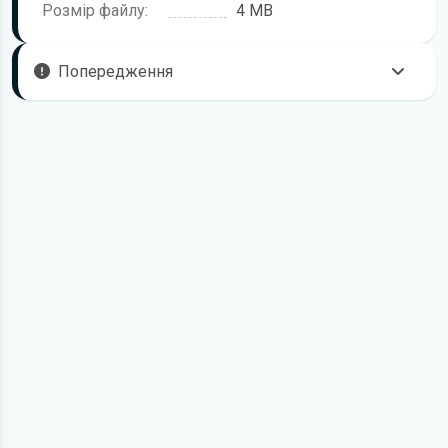
Розмір файлу:
4 MB
Попередження
Пам'ятайте, що в комплектацію автомобіля можуть
входити не всі описані в інструкції функції. У посібнику
користувача можливі розбіжності з описом Вашого
конкретного автомобіля, а також ви можете зустріти опис
таких варіантів виконання та такого обладнання, які
відсутні на вашому автомобілі.
У зв'язку з цим просимо брати до уваги, що цей
електронний посібник з експлуатації Buick Verano
жодною мірою не може замінити його друкований
варіант.
Для завантаження файлу необхідно перейти за
посиланням
Завантажити
, підтвердити ознайомлення
з умовами використання та завантажити файл на ваш
пристрій. Ми не обмежуємо швидкість завантаження.