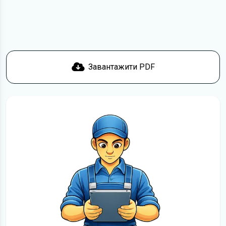
Якщо у вас виникнуть труднощі, скористайтеся формою
зв'язку
. Ми намагатимемося вирішити проблему і
відповісти вам якнайшвидше.
Докладніше про те,
як завантажити
інструкцію з
експлуатації Buick Verano безкоштовно.
Завантажити PDF