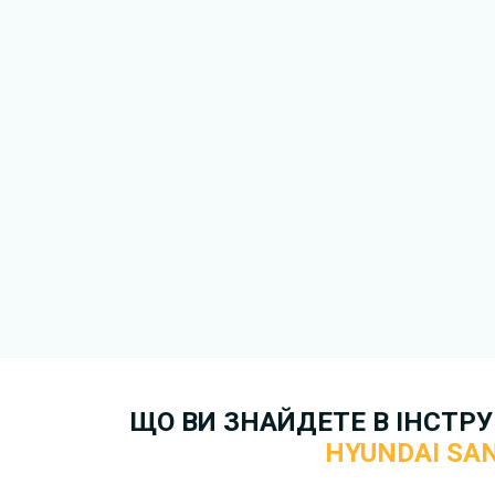
друкований варіант.
Для завантаження файлу не
Завантажити
, підтверди
завантажити файл на ваш пр
завантаження. Якщо у вас в
зв'язку
. Ми намагатимемося 
якнайшвидше.
Докладніше про те,
як зава
Fe безкоштовно.
ЩО ВИ ЗНАЙДЕТЕ В ІНСТРУК
HYUNDAI SAN