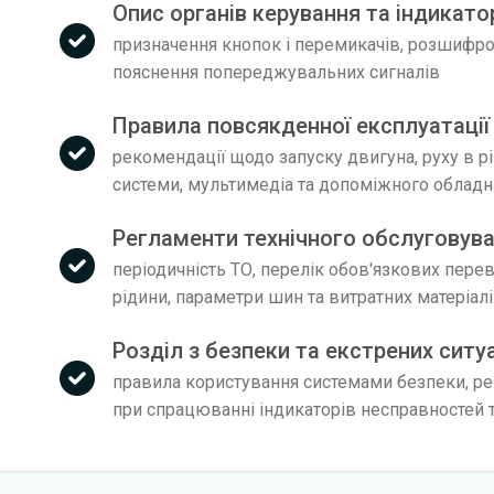
Опис органів керування та індикатор
призначення кнопок і перемикачів, розшифров
пояснення попереджувальних сигналів
Правила повсякденної експлуатації 
рекомендації щодо запуску двигуна, руху в р
системи, мультимедіа та допоміжного облад
Регламенти технічного обслуговува
періодичність ТО, перелік обов'язкових пере
рідини, параметри шин та витратних матеріал
Розділ з безпеки та екстрених ситу
правила користування системами безпеки, рек
при спрацюванні індикаторів несправностей т