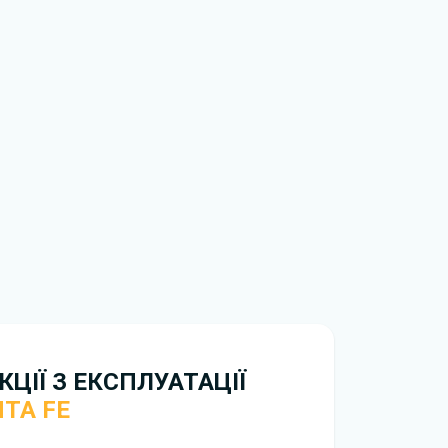
обхідно перейти за посиланням
ти ознайомлення з умовами використання та
истрій. Ми не обмежуємо швидкість
иникнуть труднощі, скористайтеся формою
вирішити проблему і відповісти вам
нтажити
інструкцію з експлуатації Hyundai Santa
ЦІЇ З ЕКСПЛУАТАЦІЇ
TA FE