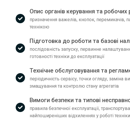
Опис органів керування та робочих
призначення важелів, кнопок, перемикачів, па
технікою
Підготовка до роботи та базові на
послідовність запуску, первинне налаштування
готовності техніки до експлуатації
Технічне обслуговування та реглам
періодичність сервісу, точки огляду, заміна 
змащування та контролю стану агрегатів
Вимоги безпеки та типові несправн
правила безпечної експлуатації, транспортуван
найпоширеніших відхиленнях у роботі технік