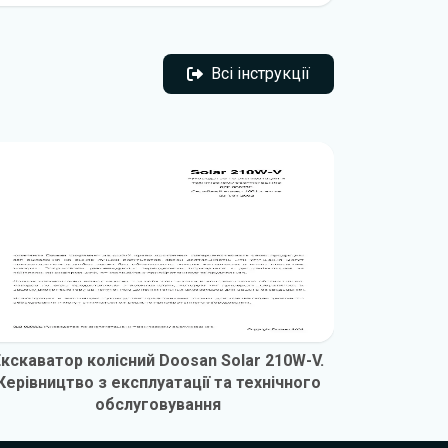
Всі інструкції
Всі інструкції
Екскаватор колісний Doosan Solar 210W-V.
Екскават
Керівництво з експлуатації та технічного
Керівниц
обслуговування