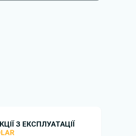
san Solar.
тися окремі комплектації, додаткове
и, які відсутні саме у вашій модифікації. Це
оку випуску та ринку постачання.
обхідно перейти за посиланням
ти ознайомлення з умовами використання та
рій. Якщо у вас виникнуть труднощі,
зку
.
нтажити
інструкцію безкоштовно.
ЦІЇ З ЕКСПЛУАТАЦІЇ
OLAR