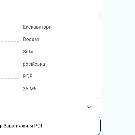
Екскаватори
Doosan
Solar
російська
PDF
25 Мб
користуватися технікою, рекомендується
Завантажити PDF
 інструкцією перед початком роботи. Посібник