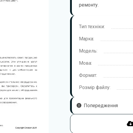
ремонту.
Тип техніки:
Марка:
Модель:
Мова:
Формат:
Розмір файлу:
Попередження
Щоб правильно та безпечно 
уважно ознайомитися з цією