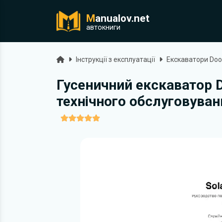
M
anualov.net
ук
автокниги
Головна
Інструкції з експлуатації
Екскаватори Doo
Гусеничний екскаватор D
технічного обслуговуван