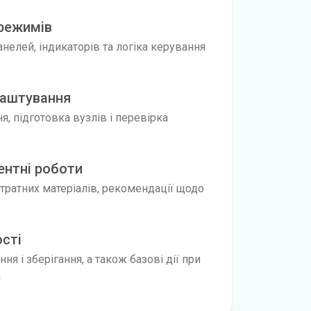
 режимів
нелей, індикаторів та логіка керування
лаштування
, підготовка вузлів і перевірка
ентні роботи
витратних матеріалів, рекомендації щодо
ості
ня і зберігання, а також базові дії при
и