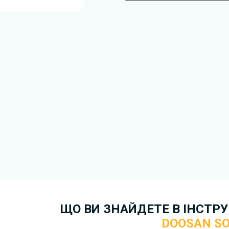
підготовлено для моделі Doo
У документі можуть описува
обладнання або робочі режим
залежить від конфігурації, р
Для завантаження файлу не
Завантажити
, підтверди
отримати файл на свій прист
скористайтеся формою
зв'я
Докладніше про те,
як зава
ЩО ВИ ЗНАЙДЕТЕ В ІНСТРУК
DOOSAN S