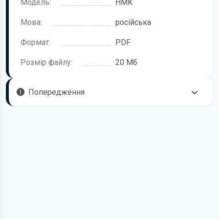
Модель:
HMK
Мова:
російська
Формат:
PDF
Розмір файлу:
20 Мб
Попередження
Щоб правильно та безпечно користуватися технікою,
рекомендується уважно ознайомитися з цією інструкцією
перед початком роботи. Посібник підготовлено для
моделі Hidromek HMK.
У документі можуть описуватися окремі комплектації,
додаткове обладнання або робочі режими, які відсутні
саме у вашій модифікації. Це залежить від конфігурації,
року випуску та ринку постачання.
Для завантаження файлу необхідно перейти за