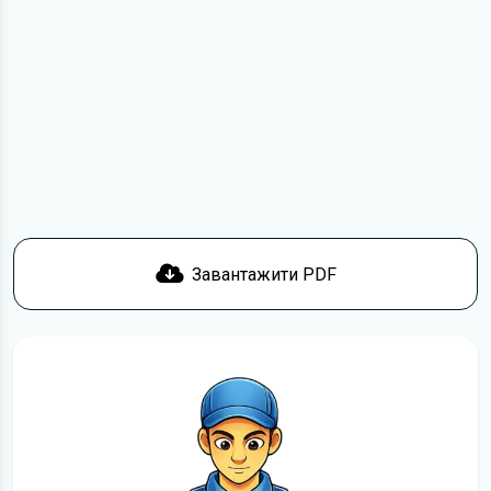
посиланням
Завантажити
, підтвердити ознайомлення
з умовами використання та отримати файл на свій
пристрій. Якщо у вас виникнуть труднощі, скористайтеся
формою
зв'язку
.
Докладніше про те,
як завантажити
інструкцію
безкоштовно.
Завантажити PDF