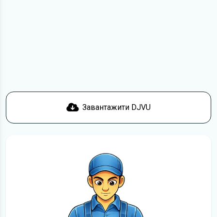
з умовами використання та отримати файл на свій
пристрій. Якщо у вас виникнуть труднощі, скористайтеся
формою
зв'язку
.
Докладніше про те,
як завантажити
інструкцію
безкоштовно.
Завантажити DJVU