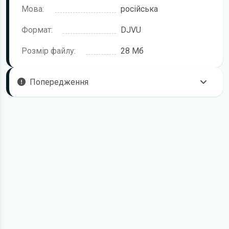
Мова:
російська
Формат:
DJVU
Розмір файлу:
28 Мб
Попередження
Щоб правильно та безпечно користуватися технікою,
рекомендується уважно ознайомитися з цією інструкцією
перед початком роботи. Посібник підготовлено для
моделі Claas Mega.
У документі можуть описуватися окремі комплектації,
додаткове обладнання або робочі режими, які відсутні
саме у вашій модифікації. Це залежить від конфігурації,
року випуску та ринку постачання.
Для завантаження файлу необхідно перейти за
посиланням
Завантажити
, підтвердити ознайомлення