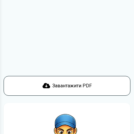
Для завантаження файлу необхідно перейти за
посиланням
Завантажити
, підтвердити ознайомлення
з умовами використання та отримати файл на свій
пристрій. Якщо у вас виникнуть труднощі, скористайтеся
формою
зв'язку
.
Докладніше про те,
як завантажити
інструкцію
безкоштовно.
Завантажити PDF