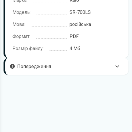
Марка:
Kato
Модель:
SR-700LS
Мова:
російська
Формат:
PDF
Розмір файлу:
4 Мб
Попередження
Щоб правильно та безпечно користуватися технікою,
рекомендується уважно ознайомитися з цією інструкцією
перед початком роботи. Посібник підготовлено для
моделі Kato SR-700LS.
У документі можуть описуватися окремі комплектації,
додаткове обладнання або робочі режими, які відсутні
саме у вашій модифікації. Це залежить від конфігурації,
року випуску та ринку постачання.