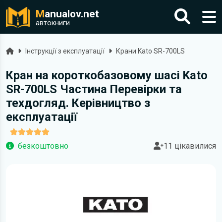
M
anualov.net
автокниги
Головна
Інструкції з експлуатації
Крани Kato SR-700LS
Кран на короткобазовому шасі Kato
SR-700LS Частина Перевірки та
техдогляд. Керівництво з
експлуатації
безкоштовно
11 цікавилися