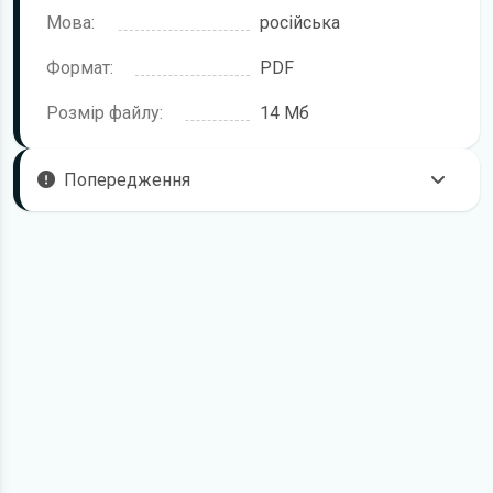
Мова:
російська
Формат:
PDF
Розмір файлу:
14 Мб
Попередження
Щоб правильно та безпечно користуватися технікою,
рекомендується уважно ознайомитися з цією інструкцією
перед початком роботи. Посібник підготовлено для
моделі Лида 1300.
У документі можуть описуватися окремі комплектації,
додаткове обладнання або робочі режими, які відсутні
саме у вашій модифікації. Це залежить від конфігурації,
року випуску та ринку постачання.
Для завантаження файлу необхідно перейти за
посиланням
Завантажити
, підтвердити ознайомлення