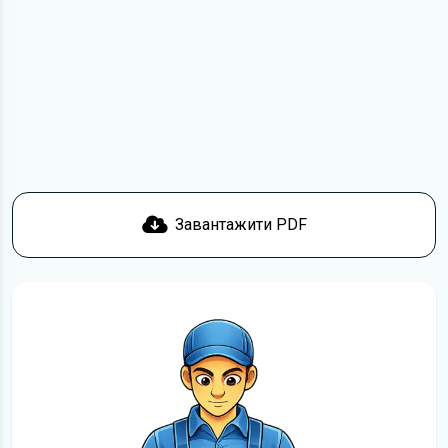
з умовами використання та отримати файл на свій
пристрій. Якщо у вас виникнуть труднощі, скористайтеся
формою
зв'язку
.
Докладніше про те,
як завантажити
інструкцію
безкоштовно.
Завантажити PDF