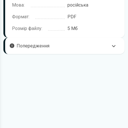
Мова:
російська
Формат:
PDF
Розмір файлу:
5 Мб
Попередження
Щоб правильно та безпечно користуватися технікою,
рекомендується уважно ознайомитися з цією інструкцією
перед початком роботи. Посібник підготовлено для
моделі Fendt 309.
У документі можуть описуватися окремі комплектації,
додаткове обладнання або робочі режими, які відсутні
саме у вашій модифікації. Це залежить від конфігурації,
року випуску та ринку постачання.
Для завантаження файлу необхідно перейти за
посиланням
Завантажити
, підтвердити ознайомлення