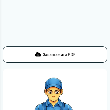
з умовами використання та отримати файл на свій
пристрій. Якщо у вас виникнуть труднощі, скористайтеся
формою
зв'язку
.
Докладніше про те,
як завантажити
інструкцію
безкоштовно.
Завантажити PDF