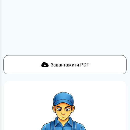
з умовами використання та отримати файл на свій
пристрій. Якщо у вас виникнуть труднощі, скористайтеся
формою
зв'язку
.
Докладніше про те,
як завантажити
інструкцію
безкоштовно.
Завантажити PDF