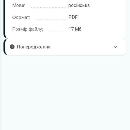
Мова:
російська
Формат:
PDF
Розмір файлу:
17 Мб
Попередження
Щоб правильно та безпечно користуватися технікою,
рекомендується уважно ознайомитися з цією інструкцією
перед початком роботи. Посібник підготовлено для
моделі Bobcat S130.
У документі можуть описуватися окремі комплектації,
додаткове обладнання або робочі режими, які відсутні
саме у вашій модифікації. Це залежить від конфігурації,
року випуску та ринку постачання.
Для завантаження файлу необхідно перейти за
посиланням
Завантажити
, підтвердити ознайомлення