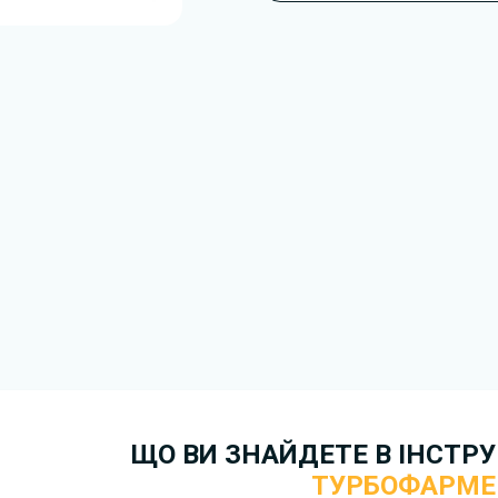
підготовлено для моделі Ту
У документі можуть описува
обладнання або робочі режим
залежить від конфігурації, р
Для завантаження файлу не
Завантажити
, підтверди
отримати файл на свій прист
скористайтеся формою
зв'я
Докладніше про те,
як зава
ЩО ВИ ЗНАЙДЕТЕ В ІНСТРУК
ТУРБОФАРМЕР