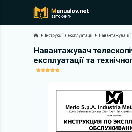
M
anualov.net
ук
автокниги
Головна
Інструкції з експлуатації
Навантажувачі 
Навантажувач телескопіч
експлуатації та технічн