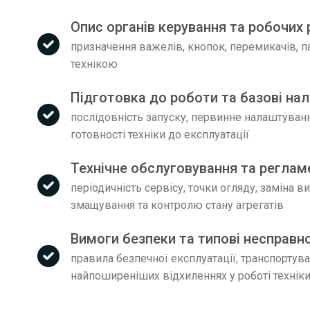
Опис органів керування та робочих
призначення важелів, кнопок, перемикачів, па
технікою
Підготовка до роботи та базові на
послідовність запуску, первинне налаштування
готовності техніки до експлуатації
Технічне обслуговування та реглам
періодичність сервісу, точки огляду, заміна 
змащування та контролю стану агрегатів
Вимоги безпеки та типові несправн
правила безпечної експлуатації, транспортуван
найпоширеніших відхиленнях у роботі технік