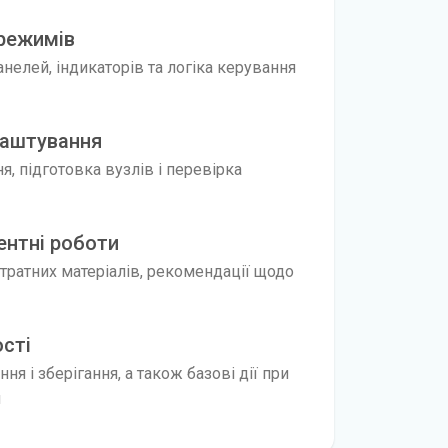
 режимів
нелей, індикаторів та логіка керування
лаштування
, підготовка вузлів і перевірка
ентні роботи
витратних матеріалів, рекомендації щодо
ості
ня і зберігання, а також базові дії при
и