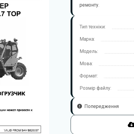
ремонту.
Тип техніки:
Марка:
Модель:
Мова:
Формат:
Розмір файлу:
Попередження
Щоб правильно та безпечно 
уважно ознайомитися з цією