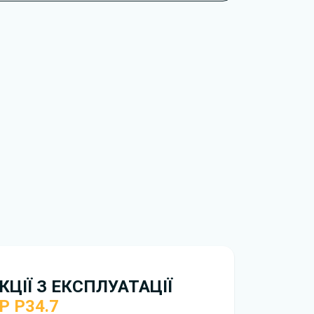
рбофармер P34.7.
тися окремі комплектації, додаткове
и, які відсутні саме у вашій модифікації. Це
оку випуску та ринку постачання.
обхідно перейти за посиланням
ти ознайомлення з умовами використання та
рій. Якщо у вас виникнуть труднощі,
зку
.
нтажити
інструкцію безкоштовно.
ЦІЇ З ЕКСПЛУАТАЦІЇ
 P34.7