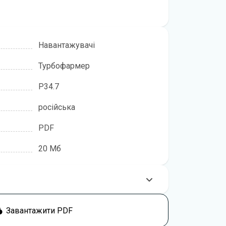
Навантажувачі
Турбофармер
P34.7
російська
PDF
20 Мб
користуватися технікою, рекомендується
Завантажити PDF
 інструкцією перед початком роботи. Посібник