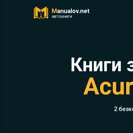
M
anualov.net
ук
автокниги
Книги 
Acu
2 безк