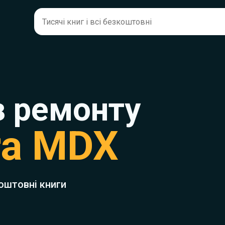
з ремонту
ra MDX
оштовні книги