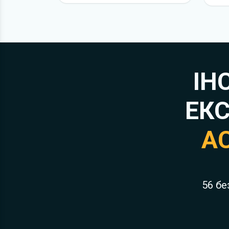
ІН
ЕКС
A
56 бе