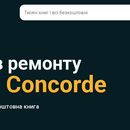
з ремонту
r Concorde
оштовна книга