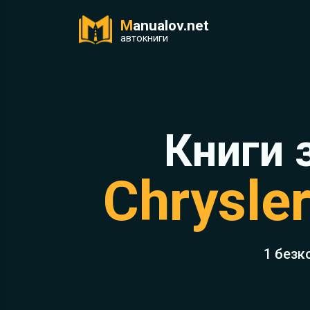
M
anualov.net
ук
автокниги
Книги 
Chrysle
1 безк