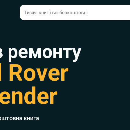
з ремонту
 Rover
ender
оштовна книга