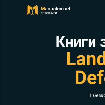
M
anualov.net
ук
автокниги
Книги 
Land
Def
1 безк