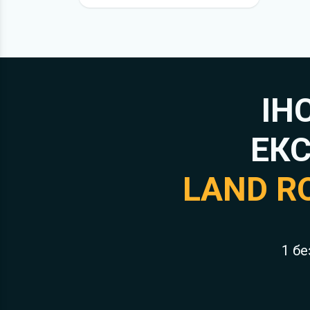
ІН
ЕКС
LAND R
1 бе