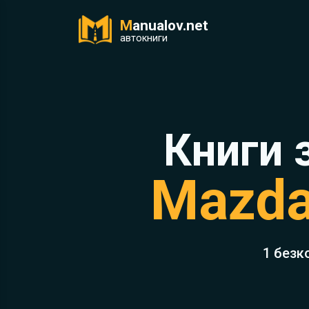
M
anualov.net
ук
автокниги
Книги 
Mazda
1 безк