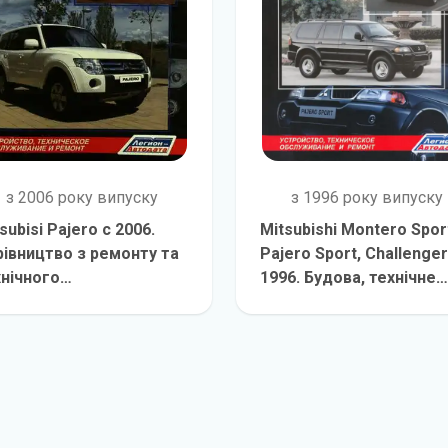
з 2006 року випуску
з 1996 року випуску
subisi Pajero c 2006.
Mitsubishi Montero Spor
рівництво з ремонту та
Pajero Sport, Challenger
хнічного
1996. Будова, технічне
слуговування
детальніше
обслуговування, ремон
детальніш