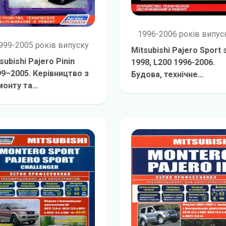
1996-2006 років випус
999-2005 років випуску
Mitsubishi Pajero Sport 
subishi Pajero Pinin
1998, L200 1996-2006.
99–2005. Керівництво з
Будова, технічне
монту та
обслуговування та рем
детальніш
слуговування
детальніше