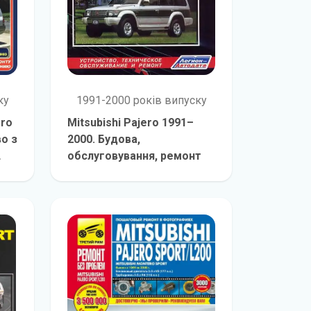
ку
1991-2000 років випуску
ero
Mitsubishi Pajero 1991–
во з
2000. Будова,
обслуговування, ремонт
е
детальніше