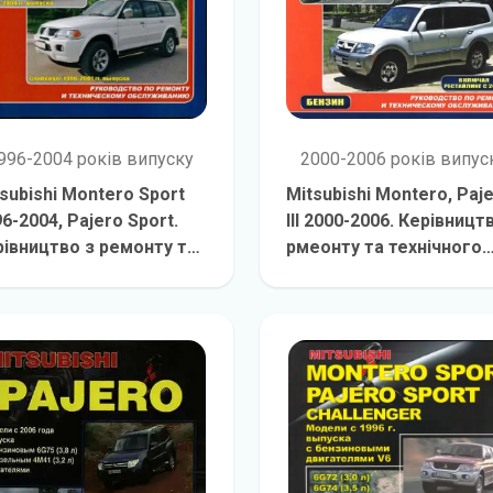
996-2004 років випуску
2000-2006 років випус
subishi Montero Sport
Mitsubishi Montero, Paj
6-2004, Pajero Sport.
III 2000-2006. Керівницт
рівництво з ремонту та
рмеонту та технічного
хнічного
детальніше
обслуговування
детальніш
слуговування