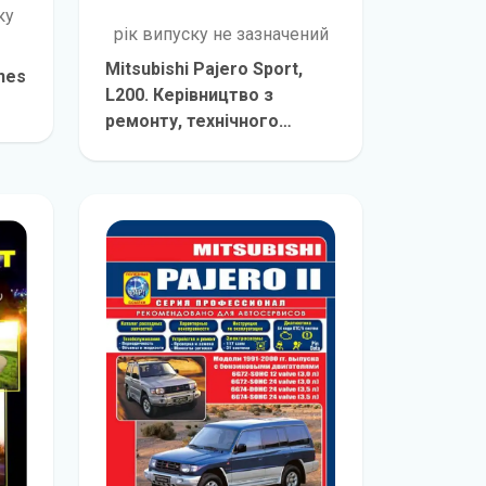
ку
рік випуску не зазначений
Mitsubishi Pajero Sport,
nes
L200. Керівництво з
ремонту, технічного
е
обслуговування та
детальніше
експлуатації