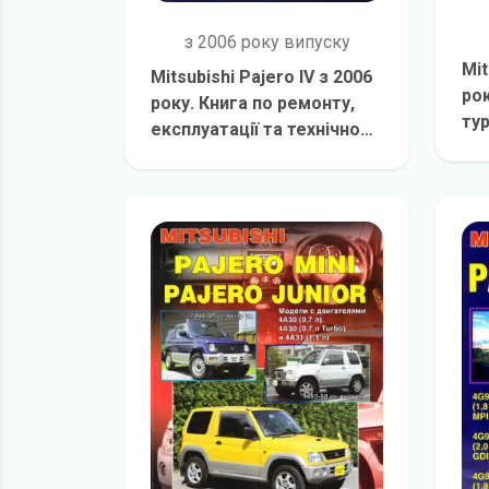
з 2006 року випуску
Mit
Mitsubishi Pajero IV з 2006
рок
року. Книга по ремонту,
тур
експлуатації та технічному
рем
обслуговуванню
детальніше
те
об