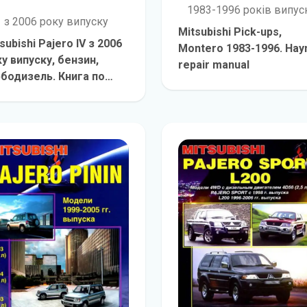
1983-1996 років випус
з 2006 року випуску
Mitsubishi Pick-ups,
subishi Pajero IV з 2006
Montero 1983-1996. Hay
у випуску, бензин,
repair manual
бодизель. Книга по
детальніш
онту, експлуатації та
детальніше
хнічному
слуговуванню