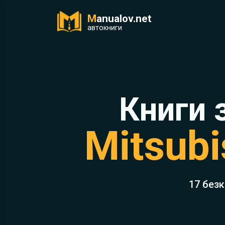
M
anualov.net
ук
автокниги
Книги 
Mitsubi
17 без