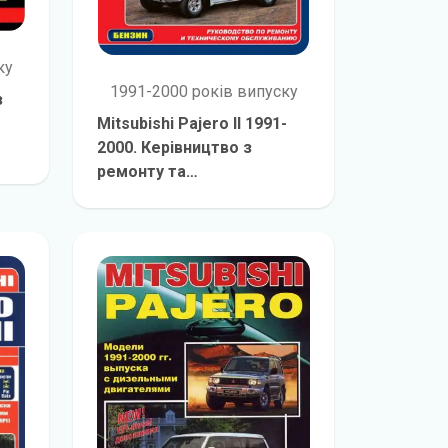
ку
1991-2000 років випуску
з
Mitsubishi Pajero II 1991-
2000. Керівництво з
онт
е
ремонту та
обслуговування
детальніше